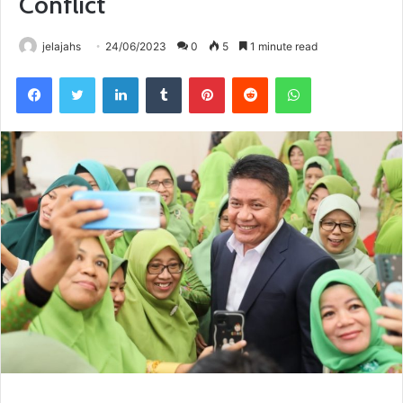
Conflict
jelajahs
24/06/2023
0
5
1 minute read
Facebook
Twitter
LinkedIn
Tumblr
Pinterest
Reddit
WhatsApp