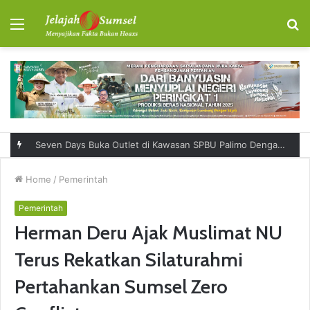
Menu
S
fo
Seven Days Buka Outlet di Kawasan SPBU Palimo Dengan Konsep One Stop Hangout Destination
Home
/
Pemerintah
Pemerintah
Herman Deru Ajak Muslimat NU
Terus Rekatkan Silaturahmi
Pertahankan Sumsel Zero