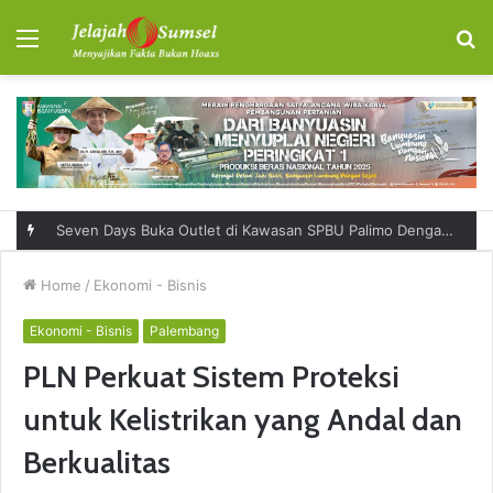
Menu
S
fo
Home
/
Ekonomi - Bisnis
Ekonomi - Bisnis
Palembang
PLN Perkuat Sistem Proteksi
untuk Kelistrikan yang Andal dan
Berkualitas