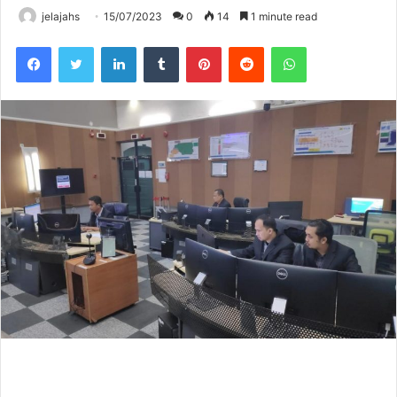
jelajahs
15/07/2023
0
14
1 minute read
Facebook
Twitter
LinkedIn
Tumblr
Pinterest
Reddit
WhatsApp