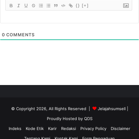
{}
[+]
0
COMMENTS
© Copyright 2026, All Rights Reserved |
Jelajahsumsell
|
Proudly Hosted by
QDS
Indeks
Kode Etik
Karir
Redaksi
Privacy Policy
Disclaimer
Tentang Kami
Kontak Kami
Form Pengaduan