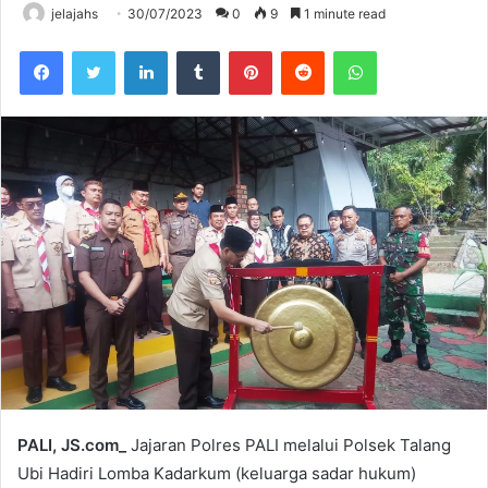
jelajahs
30/07/2023
0
9
1 minute read
Facebook
Twitter
LinkedIn
Tumblr
Pinterest
Reddit
WhatsApp
PALI, JS.com_
Jajaran Polres PALI melalui Polsek Talang
Ubi Hadiri Lomba Kadarkum (keluarga sadar hukum)