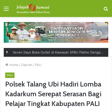
Menu
S
fo
Seven Days Buka Outlet di Kawasan SPBU Palimo Dengan Konsep One Stop Hangout Destination
Home
/
Daerah
/
PALI
PALI
Polsek Talang Ubi Hadiri Lomba
Kadarkum Serepat Serasan Bagi
Pelajar Tingkat Kabupaten PALI