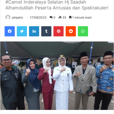
#Camat Inderalaya Selatan Hj Saadah
Alhamdulillah Peserta Antusias dan Spektakuler!
jelajahs
17/08/2023
0
35
1 minute read
Facebook
Twitter
LinkedIn
Tumblr
Pinterest
Reddit
WhatsApp