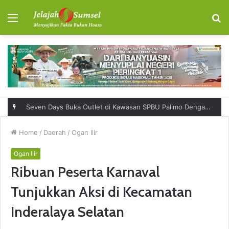
Menu
S
fo
RSUD Talang Ubi Permudah Masyarakat Sampaikan Keluhan Lewat Kanal Pengaduan Resmi
Home
/
Daerah
/
Ogan Ilir
Ogan Ilir
Ribuan Peserta Karnaval
Tunjukkan Aksi di Kecamatan
Inderalaya Selatan