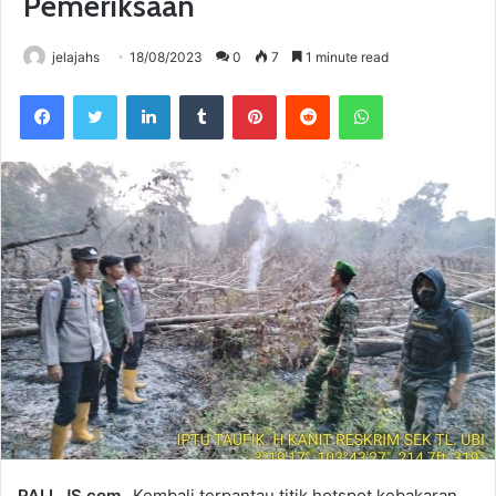
Pemeriksaan
jelajahs
18/08/2023
0
7
1 minute read
Facebook
Twitter
LinkedIn
Tumblr
Pinterest
Reddit
WhatsApp
PALI, JS.com_
Kembali terpantau titik hotspot kebakaran