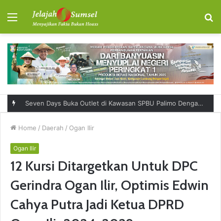
Menu
S
fo
Seven Days Buka Outlet di Kawasan SPBU Palimo Dengan Konsep One Stop Hangout Destination
Home
/
Daerah
/
Ogan Ilir
Ogan Ilir
12 Kursi Ditargetkan Untuk DPC
Gerindra Ogan Ilir, Optimis Edwin
Cahya Putra Jadi Ketua DPRD