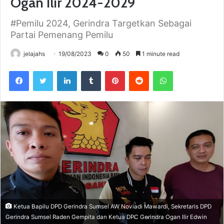
Ogan Ilir 2024-2029
#Pemilu 2024, Gerindra Targetkan Sebagai
Partai Pemenang Pemilu
jelajahs
19/08/2023
0
50
1 minute read
Facebook
Twitter
LinkedIn
Tumblr
Pinterest
Reddit
WhatsApp
Ketua Bapilu DPD Gerindra Sumsel AW Noviadi Mawardi, Sekretaris DPD
Gerindra Sumsel Raden Gempita dan Ketua DPC Gerindra Ogan Ilir Edwin