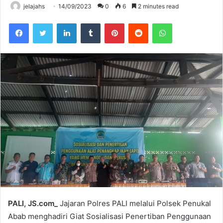
jelajahs
14/09/2023
0
6
2 minutes read
Facebook
Twitter
LinkedIn
Tumblr
Pinterest
Reddit
WhatsApp
PALI, JS.com_
Jajaran Polres PALI melalui Polsek Penukal
Abab menghadiri Giat Sosialisasi Penertiban Penggunaan