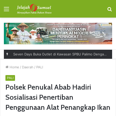
Menu
S
fo
Seven Days Buka Outlet di Kawasan SPBU Palimo Dengan Konsep One Stop Hangout Destination
Home
/
Daerah
/
PALI
PALI
Polsek Penukal Abab Hadiri
Sosialisasi Penertiban
Penggunaan Alat Penangkap Ikan