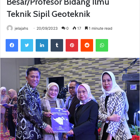
Besar/Profesor Bidang Ilmu
Teknik Sipil Geoteknik
jelajahs
20/09/2023
0
17
1 minute read
Facebook
Twitter
LinkedIn
Tumblr
Pinterest
Reddit
WhatsApp