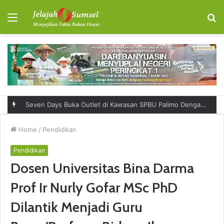
Menu
S
fo
Seven Days Buka Outlet di Kawasan SPBU Palimo Dengan Konsep One Stop Hangout Destination
Home
/
Pendidikan
Pendidikan
Dosen Universitas Bina Darma
Prof Ir Nurly Gofar MSc PhD
Dilantik Menjadi Guru