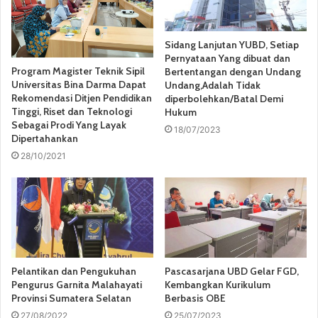
Sidang Lanjutan YUBD, Setiap
Pernyataan Yang dibuat dan
Program Magister Teknik Sipil
Bertentangan dengan Undang
Universitas Bina Darma Dapat
Undang,Adalah Tidak
Rekomendasi Ditjen Pendidikan
diperbolehkan/Batal Demi
Tinggi, Riset dan Teknologi
Hukum
Sebagai Prodi Yang Layak
18/07/2023
Dipertahankan
28/10/2021
Pelantikan dan Pengukuhan
Pascasarjana UBD Gelar FGD,
Pengurus Garnita Malahayati
Kembangkan Kurikulum
Provinsi Sumatera Selatan
Berbasis OBE
27/08/2022
25/07/2023