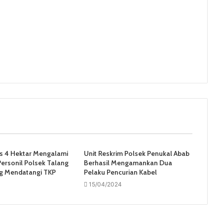
s 4 Hektar Mengalami
Unit Reskrim Polsek Penukal Abab
ersonil Polsek Talang
Berhasil Mengamankan Dua
g Mendatangi TKP
Pelaku Pencurian Kabel
15/04/2024