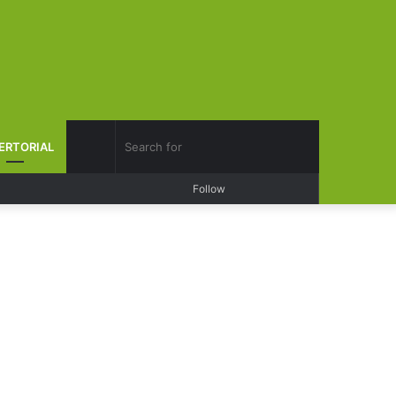
Search
ERTORIAL
Log
Random
Sidebar
Follow
for
In
Article