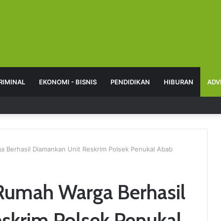
RIMINAL
EKONOMI - BISNIS
PENDIDIKAN
HIBURAN
ADV
 Berhasil Diamankan Unit Reskrim Polsek Penukal Abab
Rumah Warga Berhasil
skrim Polsek Penukal