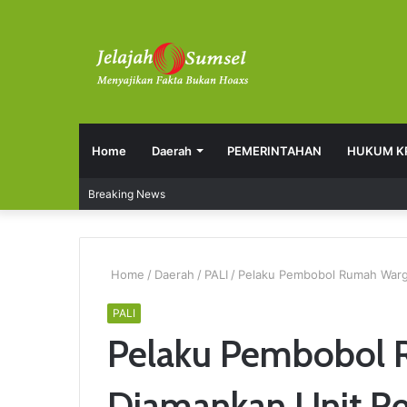
Home
Daerah
PEMERINTAHAN
HUKUM K
Breaking News
Home
/
Daerah
/
PALI
/
Pelaku Pembobol Rumah Warga
PALI
Pelaku Pembobol 
Diamankan Unit Re