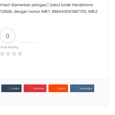
rhasil diamankan petugas,1 (satu) kotak Handphone
 128GB, dengan nomor IME1: 866440041887150, IME2:
0
rticle Rating
Tumblr
Pinterest
Reddit
VKontakte