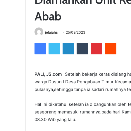
Abab
jelajahs
25/09/2023
Facebook
Twitter
LinkedIn
Tumblr
Pinterest
Reddit
PALI, JS.com_
Setelah bekerja keras disiang 
warga Dusun I Desa Pengabuan Timur Kecamat
pulasnya,sehingga tanpa ia sadari rumahnya te
Hal ini diketahui setelah ia dibangunkan ole
seseorang memasuki rumahnya,pada hari Kamis
08.30 Wib yang lalu.