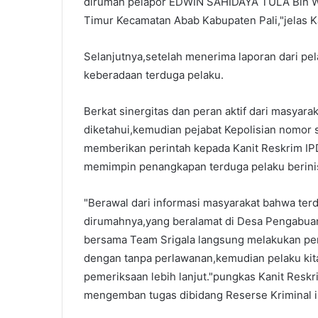
dirumah pelapor EDWIN SAHIDAYA TULA Bin W
Timur Kecamatan Abab Kabupaten Pali,"jelas K
Selanjutnya,setelah menerima laporan dari pe
keberadaan terduga pelaku.
Berkat sinergitas dan peran aktif dari masyara
diketahui,kemudian pejabat Kepolisian nomor s
memberikan perintah kepada Kanit Reskrim IPDA
memimpin penangkapan terduga pelaku berinis
"Berawal dari informasi masyarakat bahwa ter
dirumahnya,yang beralamat di Desa Pengabuan
bersama Team Srigala langsung melakukan pe
dengan tanpa perlawanan,kemudian pelaku ki
pemeriksaan lebih lanjut."pungkas Kanit Resk
mengemban tugas dibidang Reserse Kriminal i