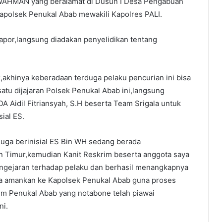
AHMAN yang beralamat di Dusun I Desa Pengabuan
apolsek Penukal Abab mewakili Kapolres PALI.
lapor,langsung diadakan penyelidikan tentang
k,akhinya keberadaan terduga pelaku pencurian ini bisa
atu dijajaran Polsek Penukal Abab ini,langsung
 Aidil Fitriansyah, S.H beserta Team Srigala untuk
ial ES.
duga berinisial ES Bin WH sedang berada
 Timur,kemudian Kanit Reskrim beserta anggota saya
ngejaran terhadap pelaku dan berhasil menangkapnya
ta amankan ke Kapolsek Penukal Abab guna proses
rim Penukal Abab yang notabone telah piawai
ni.