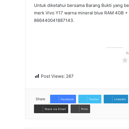
Untuk diketahui bersama Barang Bukti yang be
merk Vivo Y17 warna mineral blue RAM 4GB +
866440041887143.
A
Post Views:
267
Share
Facebook
Twitter
LinkedIn
Share via Email
Print