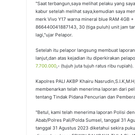
"Saat terbangun,saya melihat pelaku yang say
kabur setelah melihat saya,kemudian saya men
merk Vivo Y17 warna mineral blue RAM 4GB +
866440041887143, 30 (tiga puluh) unit jam tang
lagi,"ujar Pelapor.
Setelah itu pelapor langsung membuat laporan
lanjut,dan atas kejadian itu diperkirakan pela
7.700.000
,- (tujuh juta tujuh ratus ribu rupiah).
Kapolres PALI AKBP Khairu Nasrudin,S.I.K,M.H
membenarkan telah menerima laporan dari pe
tentang Tindak Pidana Pencurian dan Pembera
"Betul, kami telah menerima laporan Polisi d
Abab/Polres Pali/Polda Sumsel, tanggal 31 Ag
tanggal 31 Agustus 2023 diketahui sekira puk