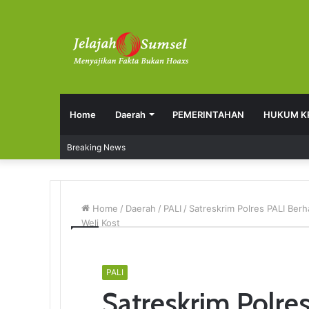
Home
Daerah
PEMERINTAHAN
HUKUM K
Breaking News
Home
/
Daerah
/
PALI
/
Satreskrim Polres PALI Be
Weli Kost
PALI
Satreskrim Polres