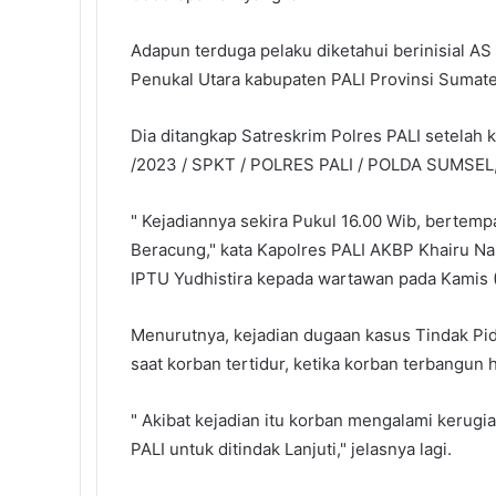
k
n
s
p
t
Adapun terduga pelaku diketahui berinisial AS
Penukal Utara kabupaten PALI Provinsi Sumate
Dia ditangkap Satreskrim Polres PALI setelah k
/2023 / SPKT / POLRES PALI / POLDA SUMSEL,
" Kejadiannya sekira Pukul 16.00 Wib, bertem
Beracung," kata Kapolres PALI AKBP Khairu Nas
IPTU Yudhistira kepada wartawan pada Kamis 
Menurutnya, kejadian dugaan kasus Tindak Pi
saat korban tertidur, ketika korban terbangun 
" Akibat kejadian itu korban mengalami kerugi
PALI untuk ditindak Lanjuti," jelasnya lagi.