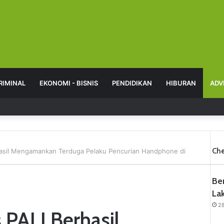
RIMINAL
EKONOMI - BISNIS
PENDIDIKAN
HIBURAN
ADV
Che
rhasil Mengamankan Terduga Pelaku Pencurian Handphone di
Be
Lak
2
 PALI Berhasil