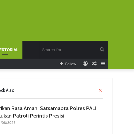
Search
ERTORIAL
Log
Random
Sidebar
Follow
for
In
Article
C
ck Also
l
o
rikan Rasa Aman, Satsamapta Polres PALI
s
e
ukan Patroli Perintis Presisi
8/08/2023