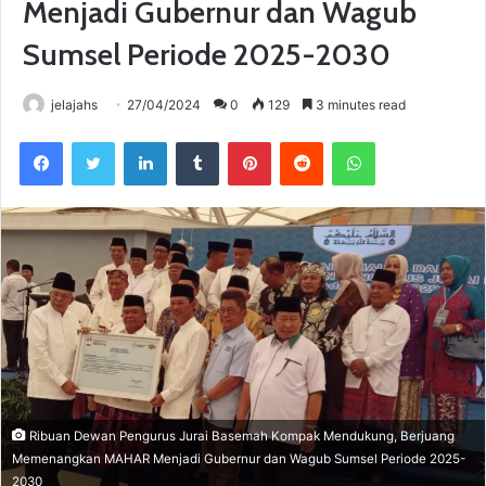
Menjadi Gubernur dan Wagub
Sumsel Periode 2025-2030
jelajahs
27/04/2024
0
129
3 minutes read
Facebook
Twitter
LinkedIn
Tumblr
Pinterest
Reddit
WhatsApp
Ribuan Dewan Pengurus Jurai Basemah Kompak Mendukung, Berjuang
Memenangkan MAHAR Menjadi Gubernur dan Wagub Sumsel Periode 2025-
2030