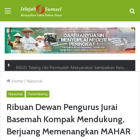
Menu
S
fo
RSUD Talang Ubi Permudah Masyarakat Sampaikan Keluhan Lewat Kanal Pengaduan Resmi
Home
/
Nasonal
Nasonal
Palembang
Ribuan Dewan Pengurus Jurai
Basemah Kompak Mendukung,
Berjuang Memenangkan MAHAR