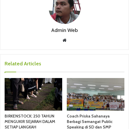
Admin Web
W
e
b
s
Related Articles
i
t
e
BIRKENSTOCK: 250 TAHUN
Coach Priska Sahanaya
MENGUKIR SEJARAH DALAM
Berbagi Semangat Public
SETIAP LANGKAH
Speaking di SD dan SMP