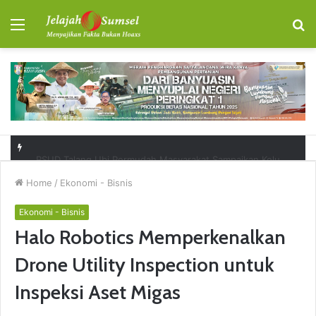
Menu
S
fo
RSUD Talang Ubi Permudah Masyarakat Sampaikan Keluhan Lewat Kanal Pengaduan Resmi
Home
/
Ekonomi - Bisnis
Ekonomi - Bisnis
Halo Robotics Memperkenalkan
Drone Utility Inspection untuk
Inspeksi Aset Migas