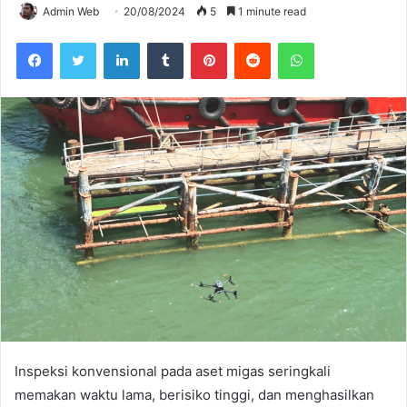
Admin Web
20/08/2024
5
1 minute read
Facebook
Twitter
LinkedIn
Tumblr
Pinterest
Reddit
WhatsApp
Inspeksi konvensional pada aset migas seringkali
memakan waktu lama, berisiko tinggi, dan menghasilkan