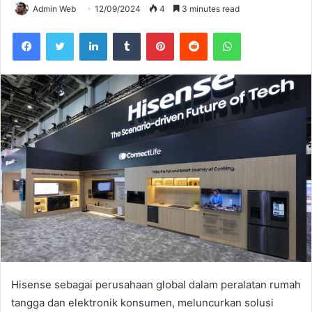
Admin Web
12/09/2024
4
3 minutes read
Facebook
Twitter
LinkedIn
Tumblr
Pinterest
Reddit
WhatsApp
Hisense sebagai perusahaan global dalam peralatan rumah
tangga dan elektronik konsumen, meluncurkan solusi