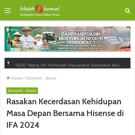
Menu
S
fo
RSUD Talang Ubi Permudah Masyarakat Sampaikan Keluhan Lewat Kanal Pengaduan Resmi
Home
/
Ekonomi - Bisnis
Ekonomi - Bisnis
Rasakan Kecerdasan Kehidupan
Masa Depan Bersama Hisense di
IFA 2024