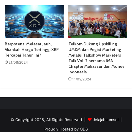
Berpotensi Melesat Jauh,
Telkom Dukung Upskilling
Akankah Harga Tertinggi XRP
UMKM dan Pegiat Marketing
Tercapai Tahun Ini?
Melalui Talkshow Marketers
Talk Vol. 2 bersama IMA
21/08/2024
Chapter Makassar dan Monev
Indonesia
11/09/2024
© Copyright 2026, All Rights Reserved |
Jelajahsumsell
|
Proudly Hosted by
QDS