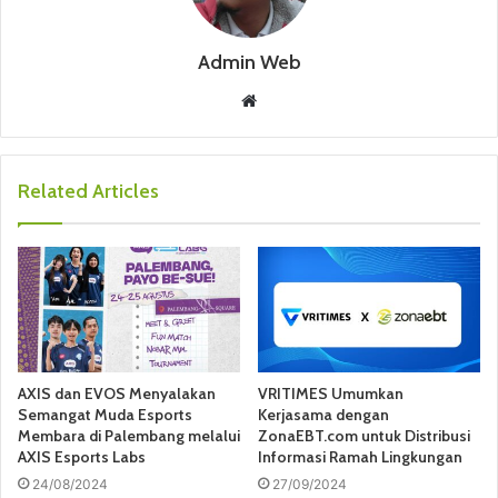
Admin Web
W
e
b
s
Related Articles
i
t
e
AXIS dan EVOS Menyalakan
VRITIMES Umumkan
Semangat Muda Esports
Kerjasama dengan
Membara di Palembang melalui
ZonaEBT.com untuk Distribusi
AXIS Esports Labs
Informasi Ramah Lingkungan
24/08/2024
27/09/2024