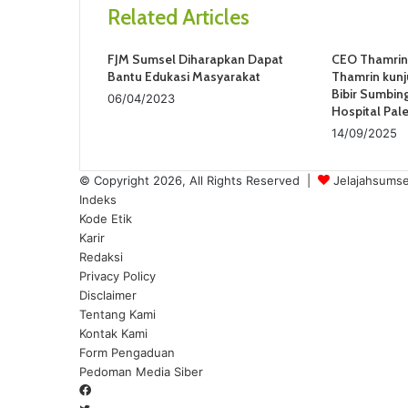
t
Related Articles
e
FJM Sumsel Diharapkan Dapat
CEO Thamrin 
Bantu Edukasi Masyarakat
Thamrin kunj
Bibir Sumbing
06/04/2023
Hospital Pa
14/09/2025
© Copyright 2026, All Rights Reserved |
Jelajahsumse
Indeks
Kode Etik
Karir
Redaksi
Privacy Policy
Disclaimer
Tentang Kami
Kontak Kami
Form Pengaduan
Pedoman Media Siber
Facebook