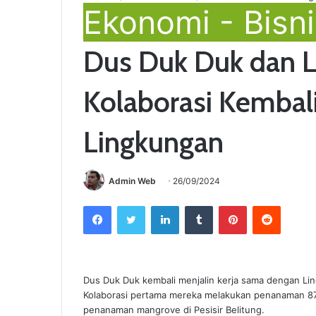
Ekonomi - Bisni
Dus Duk Duk dan L
Kolaborasi Kembali
Lingkungan
Admin Web
26/09/2024
Facebook
Twitter
LinkedIn
Tumblr
Pinterest
Reddit
Dus Duk Duk kembali menjalin kerja sama dengan Li
Kolaborasi pertama mereka melakukan penanaman 876
penanaman mangrove di Pesisir Belitung.