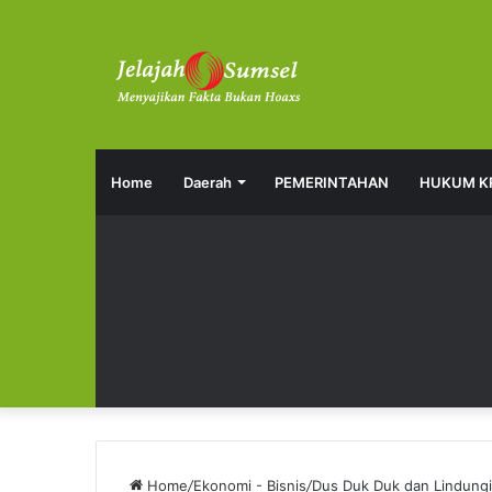
Home
Daerah
PEMERINTAHAN
HUKUM K
Home
/
Ekonomi - Bisnis
/
Dus Duk Duk dan LindungiH