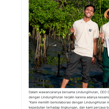
Dalam wawancaranya bersama LindungiHutan, CEO Du
dengan LindungiHutan terjalin karena adanya kesama
"Kami memilih berkolaborasi dengan LindungiHutan 
kepedulian terhadap lingkungan, dan kami percaya b