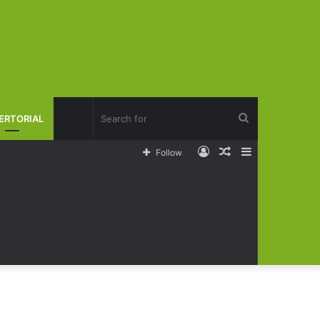
Search
ERTORIAL
Log
Random
Sidebar
Follow
for
In
Article
Facebook
Twitter
YouTube
Instagram