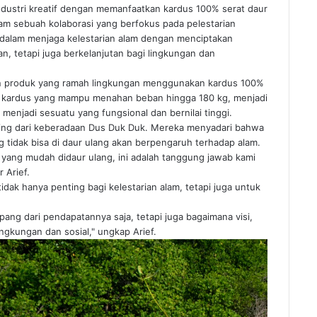
ndustri kreatif dengan memanfaatkan kardus 100% serat daur
am sebuah kolaborasi yang berfokus pada pelestarian
alam menjaga kelestarian alam dengan menciptakan
, tetapi juga berkelanjutan bagi lingkungan dan
an produk yang ramah lingkungan menggunakan kardus 100%
si kardus yang mampu menahan beban hingga 180 kg, menjadi
menjadi sesuatu yang fungsional dan bernilai tinggi.
nting dari keberadaan Dus Duk Duk. Mereka menyadari bahwa
 tidak bisa di daur ulang akan berpengaruh terhadap alam.
 yang mudah didaur ulang, ini adalah tanggung jawab kami
 Arief.
ak hanya penting bagi kelestarian alam, tetapi juga untuk
topang dari pendapatannya saja, tetapi juga bagaimana visi,
ngkungan dan sosial," ungkap Arief.