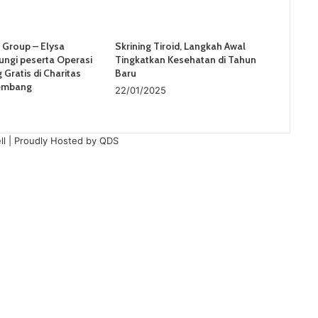
Group – Elysa
Skrining Tiroid, Langkah Awal
ungi peserta Operasi
Tingkatkan Kesehatan di Tahun
 Gratis di Charitas
Baru
lembang
22/01/2025
ll
| Proudly Hosted by
QDS