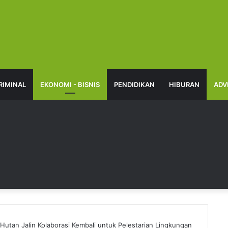
RIMINAL
EKONOMI - BISNIS
PENDIDIKAN
HIBURAN
ADV
utan Jalin Kolaborasi Kembali untuk Pelestarian Lingkungan