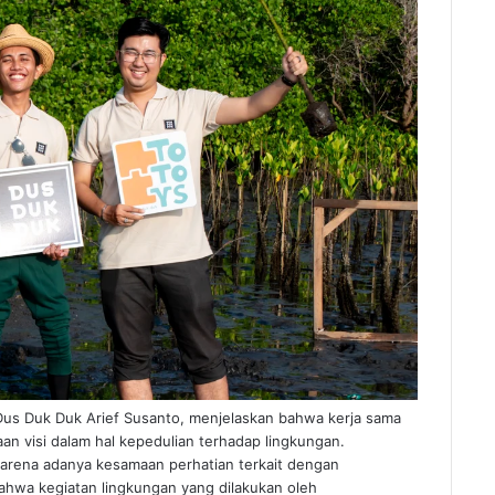
s Duk Duk Arief Susanto, menjelaskan bahwa kerja sama
an visi dalam hal kepedulian terhadap lingkungan.
karena adanya kesamaan perhatian terkait dengan
ahwa kegiatan lingkungan yang dilakukan oleh