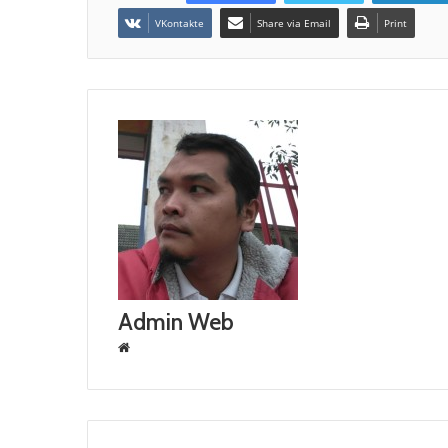
VKontakte
Share via Email
Print
Admin Web
W
e
b
s
i