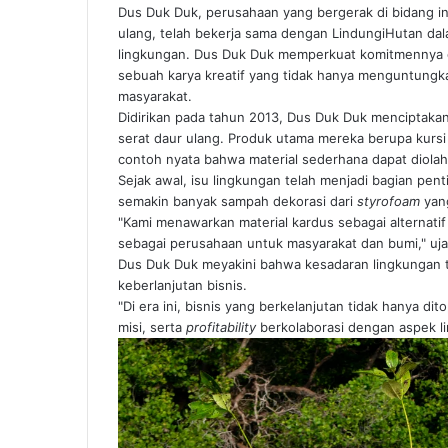
Dus Duk Duk, perusahaan yang bergerak di bidang i
ulang, telah bekerja sama dengan LindungiHutan dal
lingkungan. Dus Duk Duk memperkuat komitmennya d
sebuah karya kreatif yang tidak hanya menguntungkan
masyarakat.
Didirikan pada tahun 2013, Dus Duk Duk menciptak
serat daur ulang. Produk utama mereka berupa kur
contoh nyata bahwa material sederhana dapat diolah 
Sejak awal, isu lingkungan telah menjadi bagian pe
semakin banyak sampah dekorasi dari
styrofoam
yang
"Kami menawarkan material kardus sebagai alternatif
sebagai perusahaan untuk masyarakat dan bumi," ujar
Dus Duk Duk meyakini bahwa kesadaran lingkungan tid
keberlanjutan bisnis.
"Di era ini, bisnis yang berkelanjutan tidak hanya di
misi, serta
profitability
berkolaborasi dengan aspek li