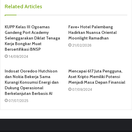
s
Related Articles
i
t
e
KUPP Kelas III Ogoamas
Fave+ Hotel Palembang
Gandeng Port Academy
Hadirkan Nuansa Oriental
Selenggarakan Diklat Tenaga
Moonlight Ramadhan
Kerja Bongkar Muat
21/02/2026
Bersertifikasi BNSP
14/09/2024
Indosat Ooredoo Hutchison
Mencapai 617 Juta Pengguna,
dan Nokia Bekerja Sama
Aset Kripto Memiliki Potensi
Kurangi Konsumsi Energi dan
Menjadi Masa Depan Finansial
Dukung Operasional
07/09/2024
Berkelanjutan Berbasis AI
07/07/2025