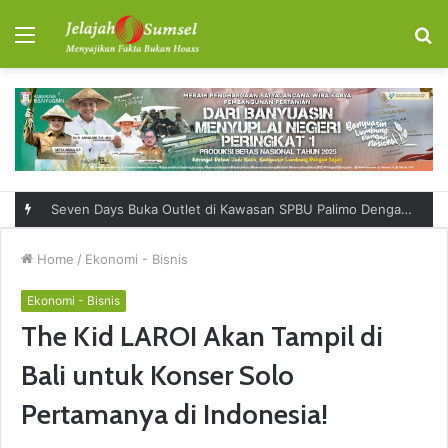
Menu
S
fo
Seven Days Buka Outlet di Kawasan SPBU Palimo Dengan Konsep One Stop Hangout Destination
Home
/
Ekonomi - Bisnis
Ekonomi - Bisnis
The Kid LAROI Akan Tampil di
Bali untuk Konser Solo
Pertamanya di Indonesia!