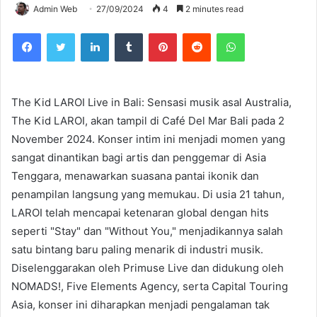
Admin Web
27/09/2024
4
2 minutes read
Facebook
Twitter
LinkedIn
Tumblr
Pinterest
Reddit
WhatsApp
The Kid LAROI Live in Bali: Sensasi musik asal Australia,
The Kid LAROI, akan tampil di Café Del Mar Bali pada 2
November 2024. Konser intim ini menjadi momen yang
sangat dinantikan bagi artis dan penggemar di Asia
Tenggara, menawarkan suasana pantai ikonik dan
penampilan langsung yang memukau. Di usia 21 tahun,
LAROI telah mencapai ketenaran global dengan hits
seperti "Stay" dan "Without You," menjadikannya salah
satu bintang baru paling menarik di industri musik.
Diselenggarakan oleh Primuse Live dan didukung oleh
NOMADS!, Five Elements Agency, serta Capital Touring
Asia, konser ini diharapkan menjadi pengalaman tak