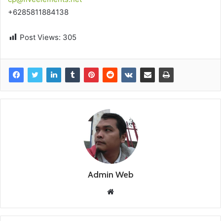
+6285811884138
Post Views:
305
Admin Web
W
e
b