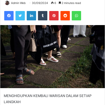
Admin Web
30/09/2024
6
2 minutes read
Facebook
Twitter
LinkedIn
Tumblr
Pinterest
Reddit
WhatsApp
MENGHIDUPKAN KEMBALI WARISAN DALAM SETIAP
LANGKAH