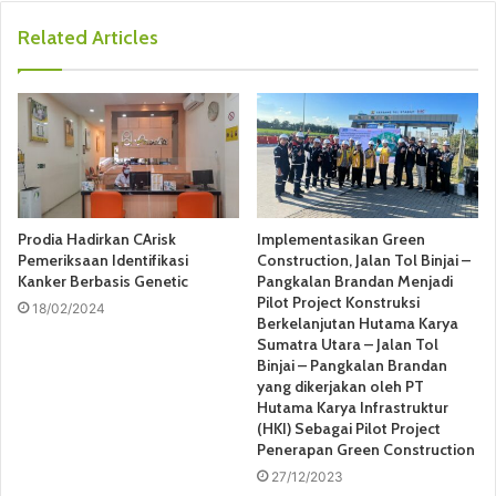
b
s
Related Articles
i
t
e
Prodia Hadirkan CArisk
Implementasikan Green
Pemeriksaan Identifikasi
Construction, Jalan Tol Binjai –
Kanker Berbasis Genetic
Pangkalan Brandan Menjadi
Pilot Project Konstruksi
18/02/2024
Berkelanjutan Hutama Karya
Sumatra Utara – Jalan Tol
Binjai – Pangkalan Brandan
yang dikerjakan oleh PT
Hutama Karya Infrastruktur
(HKI) Sebagai Pilot Project
Penerapan Green Construction
27/12/2023