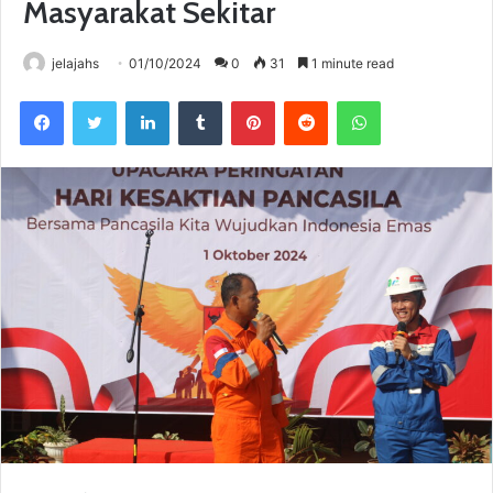
Masyarakat Sekitar
jelajahs
01/10/2024
0
31
1 minute read
Facebook
Twitter
LinkedIn
Tumblr
Pinterest
Reddit
WhatsApp