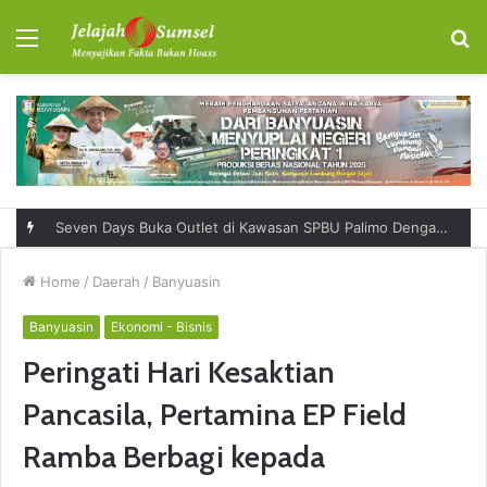
Menu
S
fo
RSUD Talang Ubi Permudah Masyarakat Sampaikan Keluhan Lewat Kanal Pengaduan Resmi
Home
/
Daerah
/
Banyuasin
Banyuasin
Ekonomi - Bisnis
Peringati Hari Kesaktian
Pancasila, Pertamina EP Field
Ramba Berbagi kepada