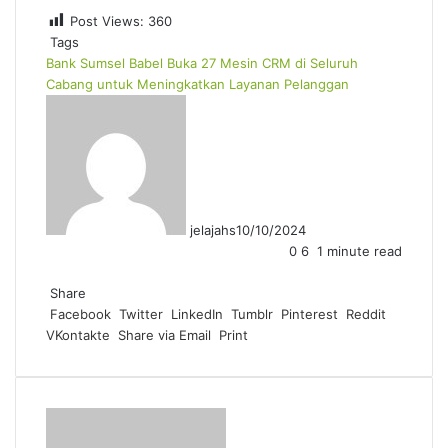
Post Views:
360
Tags
Bank Sumsel Babel Buka 27 Mesin CRM di Seluruh
Cabang untuk Meningkatkan Layanan Pelanggan
jelajahs
10/10/2024
0
6
1 minute read
F
T
L
T
P
R
W
a
Share
w
i
u
i
e
h
c
Facebook
i
n
m
n
d
a
Twitter
LinkedIn
Tumblr
Pinterest
Reddit
VKontakte
e
t
k
b
t
d
t
Share via Email
Print
b
t
e
l
e
i
s
o
e
d
r
r
t
A
o
r
I
e
p
k
n
s
p
t