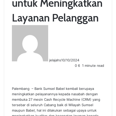
untuk Meningkatkan
Layanan Pelanggan
jelajahs
10/10/2024
0
6
1 minute read
F
T
L
T
P
R
W
a
w
i
u
i
e
h
c
i
n
m
n
d
a
e
t
k
b
t
d
t
Palembang – Bank Sumsel Babel kembali berupaya
b
t
e
l
e
i
s
meningkatkan pelayanannya kepada nasabah dengan
o
e
d
r
r
t
A
membuka 27 mesin Cash Recycle Machine (CRM) yang
o
r
I
e
p
tersebar di seluruh Cabang baik di Wilayah Sumsel
k
n
s
p
maupun Babel, hal ini dilakukan sebagai upaya untuk
t
meningkatkan kualitas dan kecepatan layanan kepada