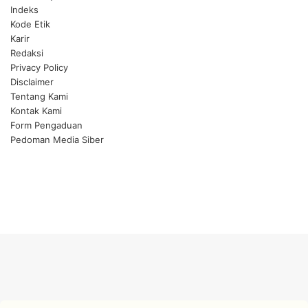
Indeks
Kode Etik
Karir
Redaksi
Privacy Policy
Disclaimer
Tentang Kami
Kontak Kami
Form Pengaduan
Pedoman Media Siber
Facebook
Twitter
YouTube
Instagram
Facebook
Twitter
WhatsApp
Telegram
Back
to
top
button