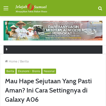
Menu
S
fo
RSUD Talang Ubi Permudah Masyarakat Sampaikan Keluhan Lewat Kanal Pengaduan Resmi
Home
/
Berita
Berita
Ekonomi - Bisnis
Nasonal
Mau Hape Sejutaan Yang Pasti
Aman? Ini Cara Settingnya di
Galaxy A06