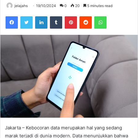
jelajahs
19/10/2024
0
20
5 minutes read
Facebook
Twitter
LinkedIn
Tumblr
Pinterest
Reddit
WhatsApp
Jakarta – Kebocoran data merupakan hal yang sedang
marak terjadi di dunia modern. Data menunjukkan bahwa