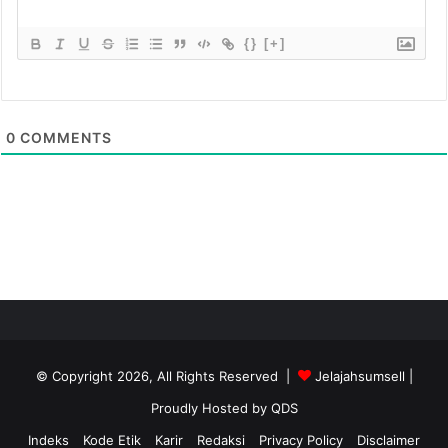
{}
[+]
0
COMMENTS
© Copyright 2026, All Rights Reserved |
Jelajahsumsell
|
Proudly Hosted by
QDS
Indeks
Kode Etik
Karir
Redaksi
Privacy Policy
Disclaimer