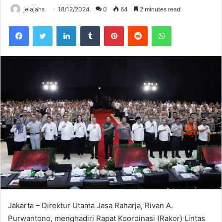
jelajahs
18/12/2024
0
64
2 minutes read
Facebook
Twitter
LinkedIn
Tumblr
Pinterest
Reddit
WhatsApp
Jakarta – Direktur Utama Jasa Raharja, Rivan A.
Purwantono, menghadiri Rapat Koordinasi (Rakor) Lintas