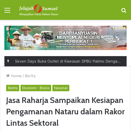
Menu
S
fo
Seven Days Buka Outlet di Kawasan SPBU Palimo Dengan Konsep One Stop Hangout Destination
Home
/
Berita
Berita
Ekonomi - Bisnis
Nasonal
Jasa Raharja Sampaikan Kesiapan
Pengamanan Nataru dalam Rakor
Lintas Sektoral