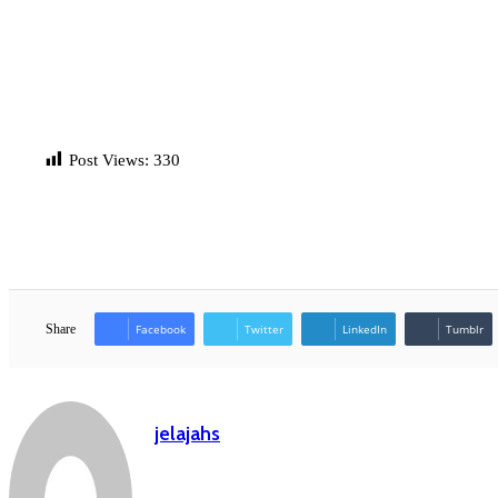
Post Views:
330
Share
Facebook
Twitter
LinkedIn
Tumblr
jelajahs