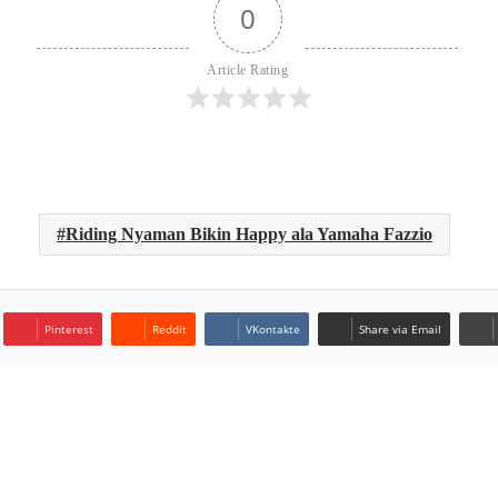
0
Article Rating
Riding Nyaman Bikin Happy ala Yamaha Fazzio
Pinterest
Reddit
VKontakte
Share via Email