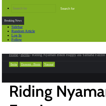
Search for
Breaking News
Sidebar
Random Article
Log In
Follow
Home
/
Berita
/
Riding Nyaman Bikin Happy ala Yamaha Fazzio
Berita
Ekonomi - Bisnis
Nasonal
Riding Nyama