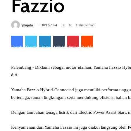
Fazzio
jelajahs
30/12/2024
0
18
1 minute read
Facebook
Twitter
LinkedIn
Tumblr
Pinterest
Reddit
Palembang - Diklaim sebagai motor idaman, Yamaha Fazzio Hybr
diri.
Yamaha Fazzio Hybrid-Connected juga memiliki performa unggul d
bertenaga, ramah lingkungan, serta mendukung efisiensi bahan b
Dengan tambahan tenaga listrik dari Electric Power Assist Sta
Kenyamanan dari Yamaha Fazzio ini juga diakui langsung oleh P