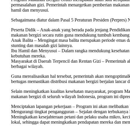
permasalahan gizi. Pemerintah menargetkan pemberian makanan b
hamil dan menyusui.
Sebagaimana diatur dalam Pasal 5 Peraturan Presiden (Perpres)
Peserta Didik – Anak-anak yang berada pada jenjang Pendidik
makanan bergizi secara rutin guna mendukung tumbuh kembang 
Anak Balita – Mengingat masa balita merupakan periode emas d
stunting dan masalah gizi lainnya.
Ibu Hamil dan Menyusui – Dalam rangka mendukung kesehatan ib
kebutuhan mereka.
Masyarakat di Daerah Terpencil dan Rentan Gizi – Pemerintah 
berbagai wilayah.
Guna merealisasikan hal tersebut, pemerintah akan mengoptimal
bertugas memastikan distribusi makanan bergizi berjalan lancar d
Selain meningkatkan kualitas kesehatan masyarakat, program Ma
makanan bergizi di seluruh wilayah Indonesia, program ini dipred
Menciptakan lapangan pekerjaan – Program ini akan melibatkan 
Mengurangi tingkat pengangguran – Sejalan dengan terbukanya l
Meningkatkan kesejahteraan petani dan pelaku usaha mikro, ke
lokal, sehingga dapat meningkatkan pendapatan mereka dan me