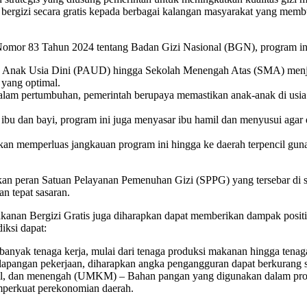
ergizi secara gratis kepada berbagai kalangan masyarakat yang membut
 Nomor 83 Tahun 2024 tentang Badan Gizi Nasional (BGN), program in
an Anak Usia Dini (PAUD) hingga Sekolah Menengah Atas (SMA) menj
yang optimal.
alam pertumbuhan, pemerintah berupaya memastikan anak-anak di usi
u dan bayi, program ini juga menyasar ibu hamil dan menyusui agar
akan memperluas jangkauan program ini hingga ke daerah terpencil gu
kan peran Satuan Pelayanan Pemenuhan Gizi (SPPG) yang tersebar di se
an tepat sasaran.
kanan Bergizi Gratis juga diharapkan dapat memberikan dampak positi
iksi dapat:
banyak tenaga kerja, mulai dari tenaga produksi makanan hingga tenag
apangan pekerjaan, diharapkan angka pengangguran dapat berkurang se
cil, dan menengah (UMKM) – Bahan pangan yang digunakan dalam prog
mperkuat perekonomian daerah.