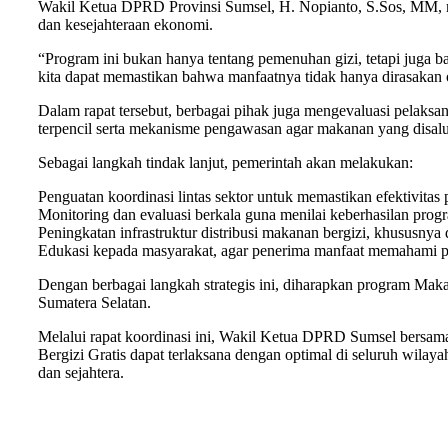
Wakil Ketua DPRD Provinsi Sumsel, H. Nopianto, S.Sos, MM, m
dan kesejahteraan ekonomi.
“Program ini bukan hanya tentang pemenuhan gizi, tetapi juga b
kita dapat memastikan bahwa manfaatnya tidak hanya dirasakan ol
Dalam rapat tersebut, berbagai pihak juga mengevaluasi pelaksan
terpencil serta mekanisme pengawasan agar makanan yang disalu
Sebagai langkah tindak lanjut, pemerintah akan melakukan:
Penguatan koordinasi lintas sektor untuk memastikan efektivitas
Monitoring dan evaluasi berkala guna menilai keberhasilan progr
Peningkatan infrastruktur distribusi makanan bergizi, khususnya 
Edukasi kepada masyarakat, agar penerima manfaat memahami pe
Dengan berbagai langkah strategis ini, diharapkan program Maka
Sumatera Selatan.
Melalui rapat koordinasi ini, Wakil Ketua DPRD Sumsel bers
Bergizi Gratis dapat terlaksana dengan optimal di seluruh wila
dan sejahtera.