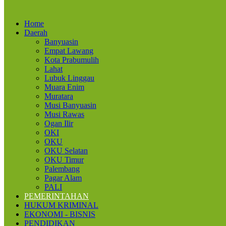
Home
Daerah
Banyuasin
Empat Lawang
Kota Prabumulih
Lahat
Lubuk Linggau
Muara Enim
Muratara
Musi Banyuasin
Musi Rawas
Ogan Ilir
OKI
OKU
OKU Selatan
OKU Timur
Palembang
Pagar Alam
PALI
PEMERINTAHAN
HUKUM KRIMINAL
EKONOMI - BISNIS
PENDIDIKAN