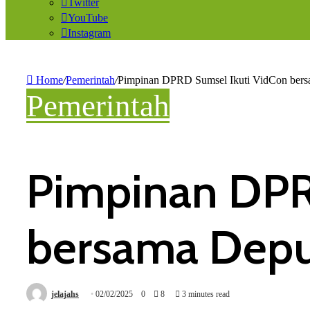
Twitter
YouTube
Instagram
Home
/
Pemerintah
/
Pimpinan DPRD Sumsel Ikuti VidCon bers
Pemerintah
Pimpinan DPR
bersama Deput
jelajahs
02/02/2025
0
8
3 minutes read