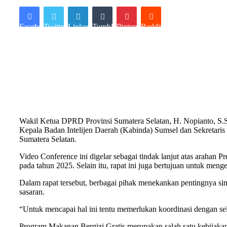
Facebook
Twitter
LinkedIn
Tumblr
Pinterest
Reddit
Wakil Ketua DPRD Provinsi Sumatera Selatan, H. Nopianto, S.S
Kepala Badan Intelijen Daerah (Kabinda) Sumsel dan Sekretaris
Sumatera Selatan.
Video Conference ini digelar sebagai tindak lanjut atas arahan
pada tahun 2025. Selain itu, rapat ini juga bertujuan untuk men
Dalam rapat tersebut, berbagai pihak menekankan pentingnya sin
sasaran.
“Untuk mencapai hal ini tentu memerlukan koordinasi dengan selu
Program Makanan Bergizi Gratis merupakan salah satu kebijakan 