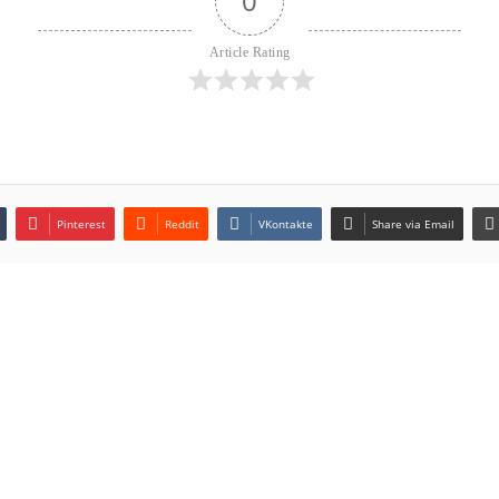
0
Article Rating
Pinterest
Reddit
VKontakte
Share via Email