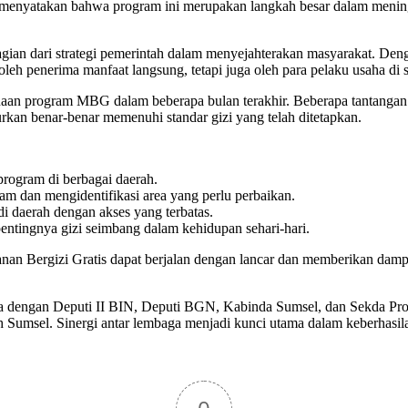
enyatakan bahwa program ini merupakan langkah besar dalam meningk
agian dari strategi pemerintah dalam menyejahterakan masyarakat. Den
eh penerima manfaat langsung, tetapi juga oleh para pelaku usaha di 
aan program MBG dalam beberapa bulan terakhir. Beberapa tantangan yang
rkan benar-benar memenuhi standar gizi yang telah ditetapkan.
 program di berbagai daerah.
am dan mengidentifikasi area yang perlu perbaikan.
di daerah dengan akses yang terbatas.
ntingnya gizi seimbang dalam kehidupan sehari-hari.
nan Bergizi Gratis dapat berjalan dengan lancar dan memberikan dampa
ama dengan Deputi II BIN, Deputi BGN, Kabinda Sumsel, dan Sekda P
yah Sumsel. Sinergi antar lembaga menjadi kunci utama dalam keberhas