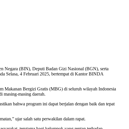
en Negara (BIN), Deputi Badan Gizi Nasional (BGN), serta
pada Selasa, 4 Februari 2025, bertempat di Kantor BINDA
gram Makanan Bergizi Gratis (MBG) di seluruh wilayah Indonesia
 di masing-masing daerah.
stikan bahwa program ini dapat berjalan dengan baik dan tepat
atan,” ujar salah satu perwakilan dalam rapat.
asyarakat, terutama bagi kelompok yang rentan terhadap