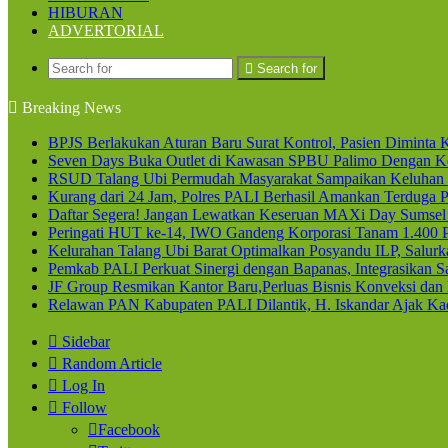
HIBURAN
ADVERTORIAL
Search for
Breaking News
BPJS Berlakukan Aturan Baru Surat Kontrol, Pasien Diminta K
Seven Days Buka Outlet di Kawasan SPBU Palimo Dengan Ko
RSUD Talang Ubi Permudah Masyarakat Sampaikan Keluhan 
Kurang dari 24 Jam, Polres PALI Berhasil Amankan Terduga P
Daftar Segera! Jangan Lewatkan Keseruan MAXi Day Sumsel
Peringati HUT ke-14, IWO Gandeng Korporasi Tanam 1.400
Kelurahan Talang Ubi Barat Optimalkan Posyandu ILP, Salur
Pemkab PALI Perkuat Sinergi dengan Bapanas, Integrasikan Sa
JF Group Resmikan Kantor Baru,Perluas Bisnis Konveksi dan
Relawan PAN Kabupaten PALI Dilantik, H. Iskandar Ajak Kad
Sidebar
Random Article
Log In
Follow
Facebook