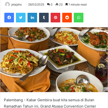
jelajahs
26/02/2025
0
23
1 minute read
Facebook
Twitter
LinkedIn
Tumblr
Pinterest
Reddit
WhatsApp
Palembang - Kabar Gembira buat kita semua di Bulan
Ramadhan Tahun ini, Grand Atyasa Convention Center