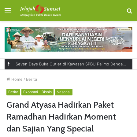
Menu
S
fo
Seven Days Buka Outlet di Kawasan SPBU Palimo Dengan Konsep One Stop Hangout Destination
Home
/
Berita
Berita
Ekonomi - Bisnis
Nasonal
Grand Atyasa Hadirkan Paket
Ramadhan Hadirkan Moment
dan Sajian Yang Special