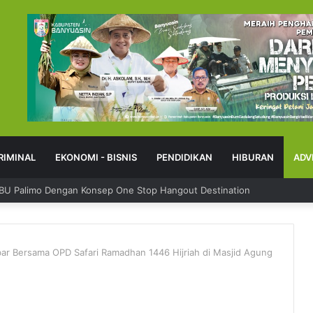
RIMINAL
EKONOMI - BISNIS
PENDIDIKAN
HIBURAN
ADV
 Sampaikan Keluhan Lewat Kanal Pengaduan Resmi
bar Bersama OPD Safari Ramadhan 1446 Hijriah di Masjid Agung