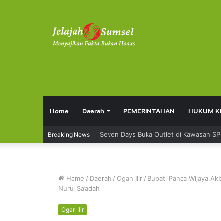
Home
Daerah
PEMERINTAHAN
HUKUM K
RSUD Talang Ubi Permudah Masyarakat
Breaking News
Home
/
Daerah
/
Ogan Ilir
/
Bupati Panca Wijaya Ak
Nurul Sa’adah
Ogan Ilir