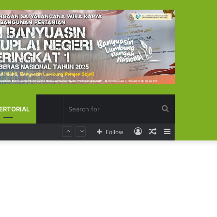
Search
ERTORIAL
Log
Random
Sidebar
Follow
for
In
Article