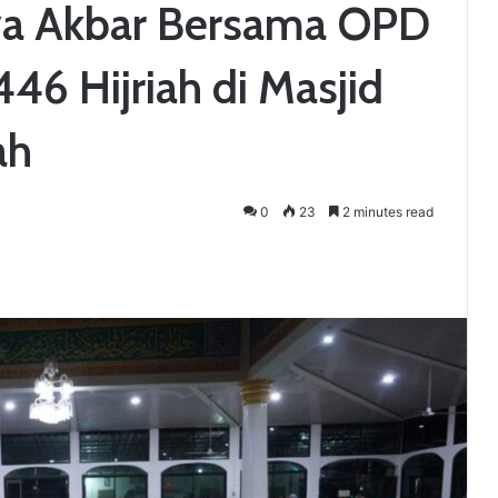
ya Akbar Bersama OPD
46 Hijriah di Masjid
ah
0
23
2 minutes read