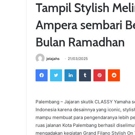
Tampil Stylish Mel
Ampera sembari Be
Bulan Ramadhan
jelajahs
21/03/2025
Facebook
Twitter
LinkedIn
Tumblr
Pinterest
Reddit
Palembang – Jajaran skutik CLASSY Yamaha sel
Indonesia karena desainnya yang iconic, stylis
mampu membuat para pengendaranya lebih perca
ruas jalanan Kota Palembang berhasil diseli
mengadakan kegiatan Grand Filano Stylish On