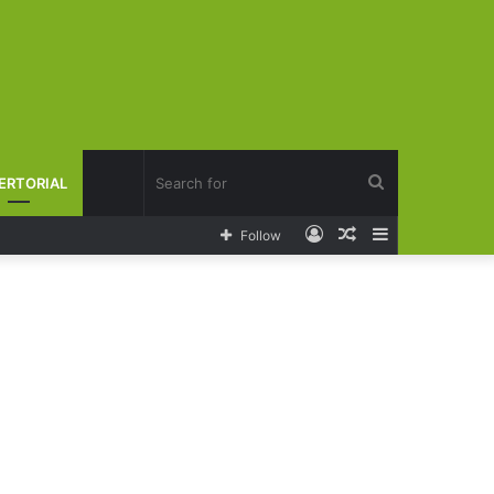
Search
ERTORIAL
Log
Random
Sidebar
Follow
for
In
Article