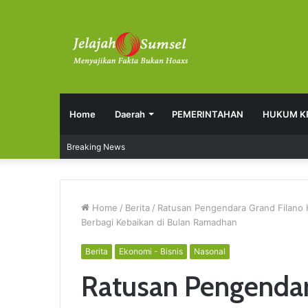
Home
Daerah
PEMERINTAHAN
HUKUM K
Breaking News
Home
/
Berita
/
Ratusan Pengendara Grand Filano H
Berbagi Kebaikan di Bulan Ramadhan
Berita
Ekonomi - Bisnis
Nasonal
Ratusan Pengendar