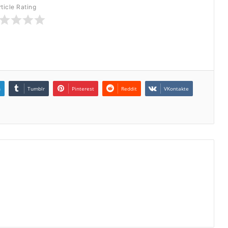
rticle Rating
n
Tumblr
Pinterest
Reddit
VKontakte