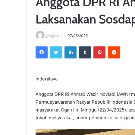
Anggota DPR RI A
Laksanakan Sosdapi
jelajahs
07/05/2025
Facebook
Twitter
LinkedIn
Tumblr
Pinterest
Reddit
Inderalaya
Anggota DPR RI Ahmad Wazir Noviadi (AWN) mel
Permusyawarahan Rakyat Republik Indonesia 
masyarakat Ogan Ilir, Minggu (22/04/2025). ac
tokoh masyarakat, unsur pemuda serta organis