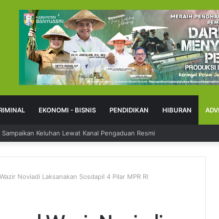
RIMINAL
EKONOMI - BISNIS
PENDIDIKAN
HIBURAN
ADV
 Sampaikan Keluhan Lewat Kanal Pengaduan Resmi
azir Noviadi Laksanakan Sosdapil 4 Pilar MPR RI