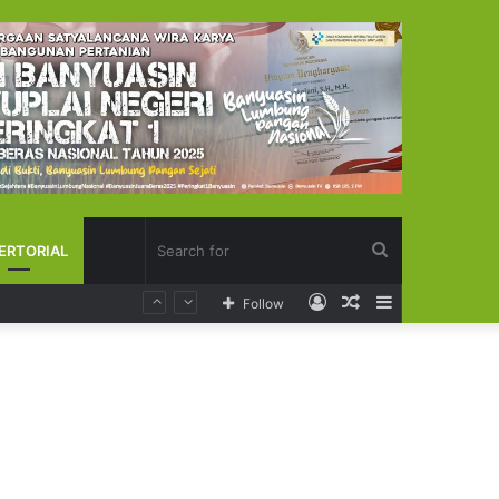
Search
ERTORIAL
Log
Random
Sidebar
Follow
for
In
Article