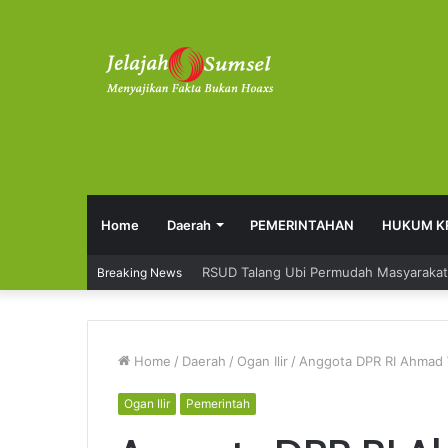
Home
Daerah
PEMERINTAHAN
HUKUM K
RSUD Talang Ubi Permudah Masyarakat
Breaking News
Home
/
Daerah
/
Ogan Ilir
/
Anggota DPR RI Ahmad W
Ogan Ilir
Pemerintah