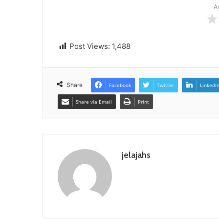
A
Post Views:
1,488
Share
Facebook
Twitter
LinkedI
Share via Email
Print
jelajahs