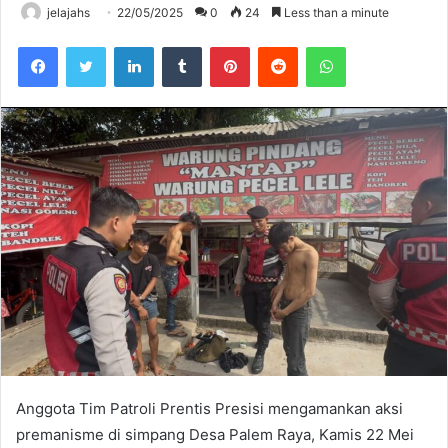
jelajahs
22/05/2025
0
24
Less than a minute
Facebook
Twitter
LinkedIn
Tumblr
Pinterest
Reddit
WhatsApp
Anggota Tim Patroli Prentis Presisi mengamankan aksi
premanisme di simpang Desa Palem Raya, Kamis 22 Mei