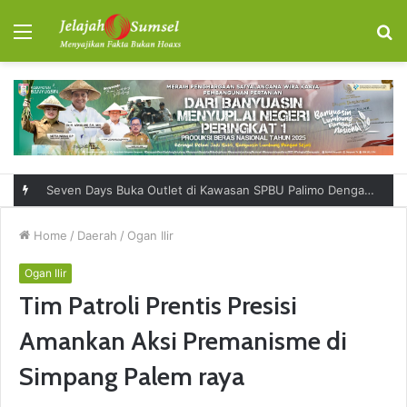
Menu
S
fo
Seven Days Buka Outlet di Kawasan SPBU Palimo Dengan Konsep One Stop Hangout Destination
Home
/
Daerah
/
Ogan Ilir
Ogan Ilir
Tim Patroli Prentis Presisi
Amankan Aksi Premanisme di
Simpang Palem raya