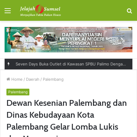
Menu
S
fo
Seven Days Buka Outlet di Kawasan SPBU Palimo Dengan Konsep One Stop Hangout Destination
Home
/
Daerah
/
Palembang
Palembang
Dewan Kesenian Palembang dan
Dinas Kebudayaan Kota
Palembang Gelar Lomba Lukis