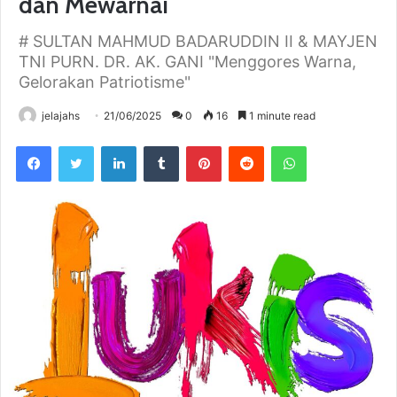
dan Mewarnai
# SULTAN MAHMUD BADARUDDIN II & MAYJEN
TNI PURN. DR. AK. GANI "Menggores Warna,
Gelorakan Patriotisme"
jelajahs
21/06/2025
0
16
1 minute read
Facebook
Twitter
LinkedIn
Tumblr
Pinterest
Reddit
WhatsApp