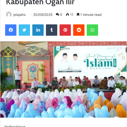
Kabupaten Ogan Ilir
jelajahs
30/06/2025
0
11
1 minute read
Facebook
Twitter
LinkedIn
Tumblr
Pinterest
Reddit
WhatsApp
Inderalaya