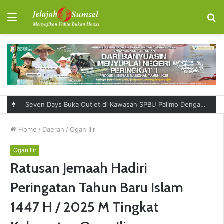
Menu
S
fo
RSUD Talang Ubi Permudah Masyarakat Sampaikan Keluhan Lewat Kanal Pengaduan Resmi
Home
/
Daerah
/
Ogan Ilir
Ogan Ilir
Ratusan Jemaah Hadiri
Peringatan Tahun Baru Islam
1447 H / 2025 M Tingkat