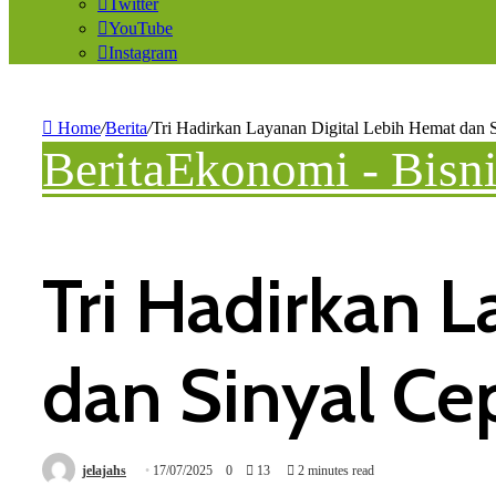
Twitter
YouTube
Instagram
Home
/
Berita
/
Tri Hadirkan Layanan Digital Lebih Hemat dan 
Berita
Ekonomi - Bisn
Tri Hadirkan 
dan Sinyal Ce
jelajahs
17/07/2025
0
13
2 minutes read