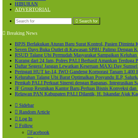
HIBURAN
ADVERTORIAL
Search for
Breaking News
BPJS Berlakukan Aturan Baru Surat Kontrol, Pasien Diminta K
Seven Days Buka Outlet di Kawasan SPBU Palimo Dengan Ko
RSUD Talang Ubi Permudah Masyarakat Sampaikan Keluhan 
Kurang dari 24 Jam, Polres PALI Berhasil Amankan Terduga P
Daftar Segera! Jangan Lewatkan Keseruan MAXi Day Sumsel
Peringati HUT ke-14, IWO Gandeng Korporasi Tanam 1.400
Kelurahan Talang Ubi Barat Optimalkan Posyandu ILP, Salur
Pemkab PALI Perkuat Sinergi dengan Bapanas, Integrasikan Sa
JF Group Resmikan Kantor Baru,Perluas Bisnis Konveksi dan
Relawan PAN Kabupaten PALI Dilantik, H. Iskandar Ajak Kad
Sidebar
Random Article
Log In
Follow
Facebook