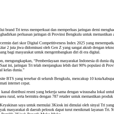
lui brand Tri terus memperkuat dan memperluas jaringan demi menghadi
nghadirkan perluasan jaringan di Provinsi Bengkulu untuk memastikan ak
tercermin dari skor Digital Competitiveness Index 2025 yang menempatk
ar 2 juta jiwa didominasi oleh Gen Z yang sangat akrab dengan teknol
ng bagi masyarakat untuk mengembangkan diri di era digital.
on, mengungkapkan, “Pemberdayaan masyarakat Indonesia di dunia digi
aat ini, jaringan Tri telah menjangkau lebih dari 90% populasi di Pr
l kelas dunia.”
6 site BTS yang tersebar di seluruh Bengkulu, mencakup 10 kota/kabup
ati internet cepat.
u kanal distribusi resmi yang bekerja sama dengan wirausaha lokal unt
a rural, serta bermitra dengan 787 retailer untuk memastikan produk
eyakinan saya untuk memulai 3Kiosk ini dimulai oleh sinyal Tri yang 
k masyarakat di daerah pelosok dapat turut menikmati layanan Tri. M