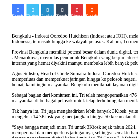
Facebook
Twitter
LinkedIn
Tumblr
Pinterest
Reddit
Bengkulu - Indosat Ooredoo Hutchison (Indosat atau IOH), mela
Indonesia, termasuk hingga ke wilayah pelosok. Kali ini, Tri me
Provinsi Bengkulu memiliki potensi besar dalam dunia digital, 
. Menariknya, mayoritas penduduk Bengkulu yang berjumlah sekit
internet yang hemat diyakini mampu membuka lebih banyak pelua
Agus Sulistio, Head of Circle Sumatra Indosat Ooredoo Hutchis
memperluas dan memperkuat jaringan hingga ke pelosok negeri. S
hemat, kami ingin masyarakat Bengkulu menikmati layanan digita
Sebagai bagian dari komitmen ini, Tri telah mengoperasikan 47
masyarakat di berbagai pelosok untuk tetap terhubung dan menikm
Tak hanya itu, Tri juga menghadirkan lebih banyak 3Kiosk, yait
mengelola 14 3Kiosk yang menjangkau hingga 50 kecamatan di are
“Saya bangga menjadi mitra Tri untuk 3Kiosk sejak tahun 2024. K
memperkuat dan memperluas jaringannya, sehingga semakin banya