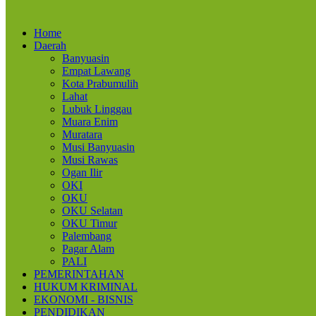
Home
Daerah
Banyuasin
Empat Lawang
Kota Prabumulih
Lahat
Lubuk Linggau
Muara Enim
Muratara
Musi Banyuasin
Musi Rawas
Ogan Ilir
OKI
OKU
OKU Selatan
OKU Timur
Palembang
Pagar Alam
PALI
PEMERINTAHAN
HUKUM KRIMINAL
EKONOMI - BISNIS
PENDIDIKAN