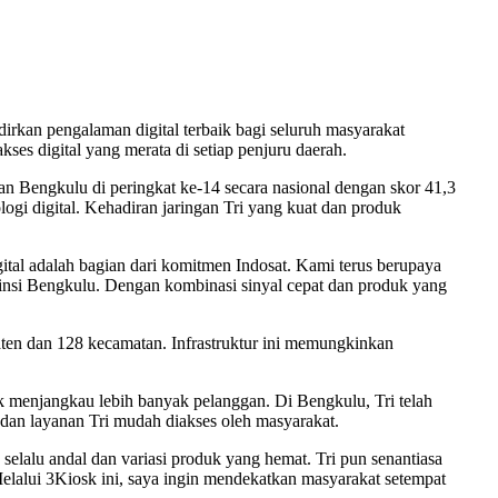
rkan pengalaman digital terbaik bagi seluruh masyarakat
ses digital yang merata di setiap penjuru daerah.
an Bengkulu di peringkat ke-14 secara nasional dengan skor 41,3
ogi digital. Kehadiran jaringan Tri yang kuat dan produk
tal adalah bagian dari komitmen Indosat. Kami terus berupaya
ovinsi Bengkulu. Dengan kombinasi sinyal cepat dan produk yang
aten dan 128 kecamatan. Infrastruktur ini memungkinkan
uk menjangkau lebih banyak pelanggan. Di Bengkulu, Tri telah
 dan layanan Tri mudah diakses oleh masyarakat.
selalu andal dan variasi produk yang hemat. Tri pun senantiasa
elalui 3Kiosk ini, saya ingin mendekatkan masyarakat setempat