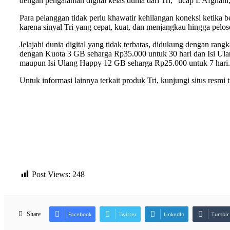
dengan pengalaman digital kelas dunia dari Tri,” ucap L Afgha
Para pelanggan tidak perlu khawatir kehilangan koneksi ketika be
karena sinyal Tri yang cepat, kuat, dan menjangkau hingga pelos
Jelajahi dunia digital yang tidak terbatas, didukung dengan ran
dengan Kuota 3 GB seharga Rp35.000 untuk 30 hari dan Isi Ulan
maupun Isi Ulang Happy 12 GB seharga Rp25.000 untuk 7 hari. D
Untuk informasi lainnya terkait produk Tri, kunjungi situs resmi 
Post Views:
248
Share
Facebook
Twitter
LinkedIn
Tumblr