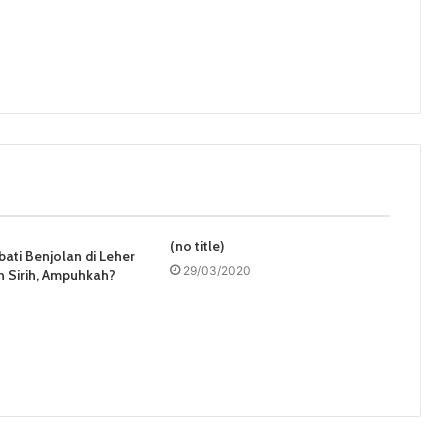
(no title)
ati Benjolan di Leher
29/03/2020
 Sirih, Ampuhkah?