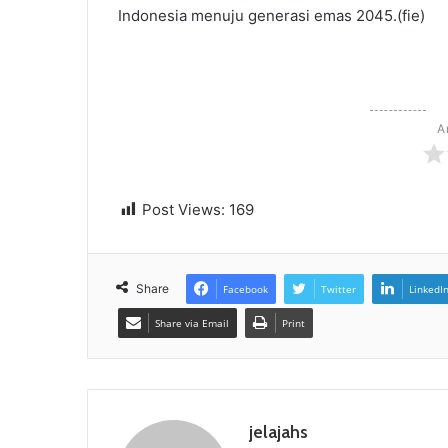
Indonesia menuju generasi emas 2045.(fie)
A
Post Views:
169
Share
Facebook
Twitter
LinkedI
Share via Email
Print
jelajahs