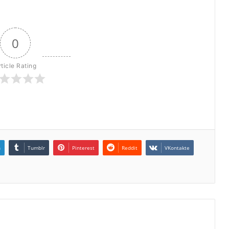
0
rticle Rating
n
Tumblr
Pinterest
Reddit
VKontakte