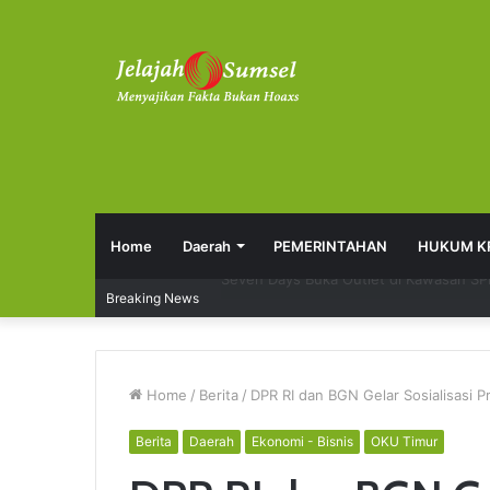
Home
Daerah
PEMERINTAHAN
HUKUM K
RSUD Talang Ubi Permudah Masyarakat
Breaking News
Home
/
Berita
/
DPR RI dan BGN Gelar Sosialisasi
Berita
Daerah
Ekonomi - Bisnis
OKU Timur