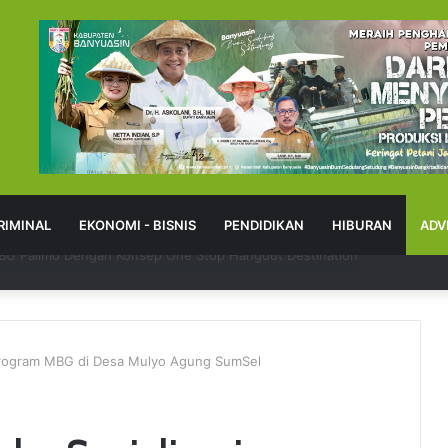
RIMINAL
EKONOMI - BISNIS
PENDIDIKAN
HIBURAN
ADV
 Sampaikan Keluhan Lewat Kanal Pengaduan Resmi
 Program MBG di Desa Mulyo Agung SumSel