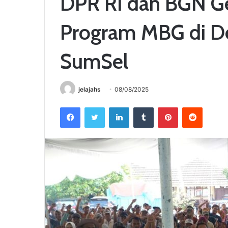
DPR RI dan BGN Gel
Program MBG di D
SumSel
jelajahs
08/08/2025
Facebook
Twitter
LinkedIn
Tumblr
Pinterest
Reddit