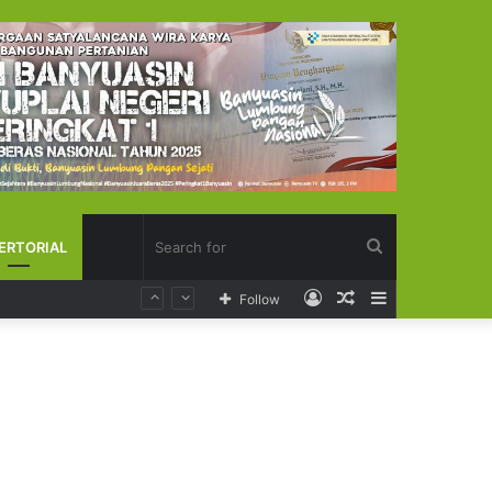
Search
ERTORIAL
Log
Random
Sidebar
Follow
for
In
Article