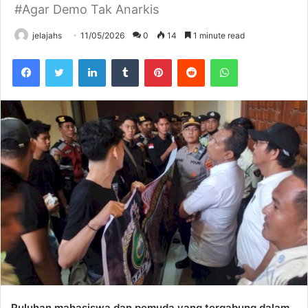
#Agar Demo Tak Anarkis
jelajahs
11/05/2026
0
14
1 minute read
Facebook
Twitter
LinkedIn
Tumblr
Pinterest
Reddit
WhatsApp
Puluhan mahasiswa dan pemuda yang tergabung dalam