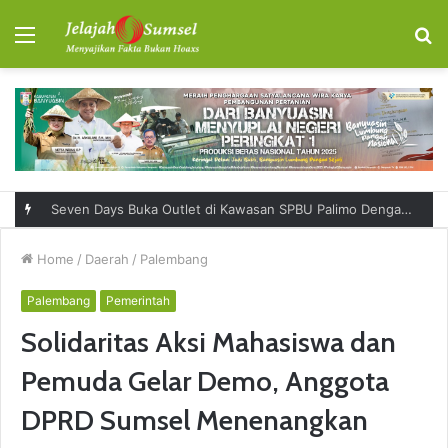
Menu
S
fo
Seven Days Buka Outlet di Kawasan SPBU Palimo Dengan Konsep One Stop Hangout Destination
Home
/
Daerah
/
Palembang
Palembang
Pemerintah
Solidaritas Aksi Mahasiswa dan
Pemuda Gelar Demo, Anggota
DPRD Sumsel Menenangkan