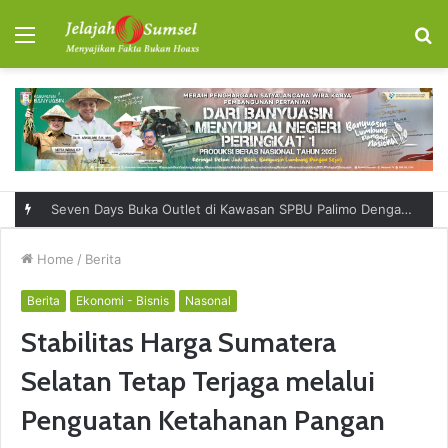
Menu
S
fo
Seven Days Buka Outlet di Kawasan SPBU Palimo Dengan Konsep One Stop Hangout Destination
Home
/
Berita
Berita
Ekonomi - Bisnis
Nasonal
Stabilitas Harga Sumatera
Selatan Tetap Terjaga melalui
Penguatan Ketahanan Pangan