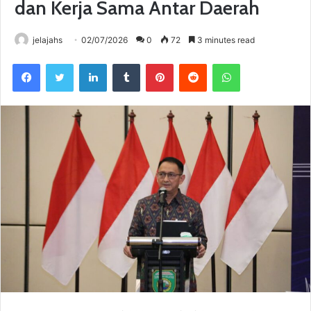
dan Kerja Sama Antar Daerah
jelajahs
02/07/2026
0
72
3 minutes read
Facebook
Twitter
LinkedIn
Tumblr
Pinterest
Reddit
WhatsApp