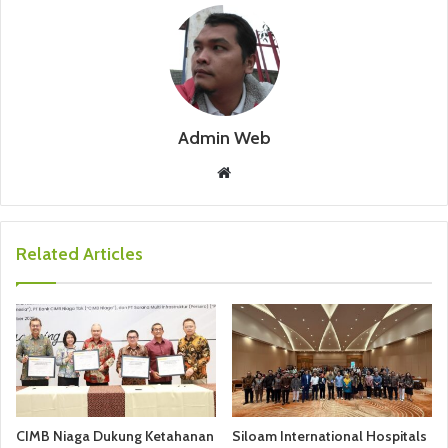
Admin Web
W
e
b
s
Related Articles
i
t
e
CIMB Niaga Dukung Ketahanan
Siloam International Hospitals