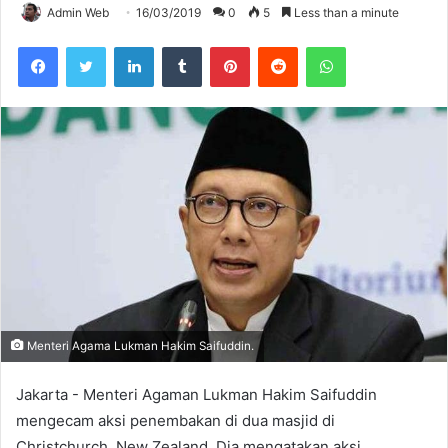
Admin Web
16/03/2019
0
5
Less than a minute
Facebook
Twitter
LinkedIn
Tumblr
Pinterest
Reddit
WhatsApp
Menteri Agama Lukman Hakim Saifuddin.
Jakarta - Menteri Agaman Lukman Hakim Saifuddin
mengecam aksi penembakan di dua masjid di
Christchurch, New Zealand. Dia mengatakan aksi