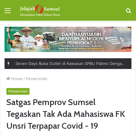
Menu
S
fo
Seven Days Buka Outlet di Kawasan SPBU Palimo Dengan Konsep One Stop Hangout Destination
Home
/
Pemerintah
Pemerintah
Satgas Pemprov Sumsel
Tegaskan Tak Ada Mahasiswa FK
Unsri Terpapar Covid - 19