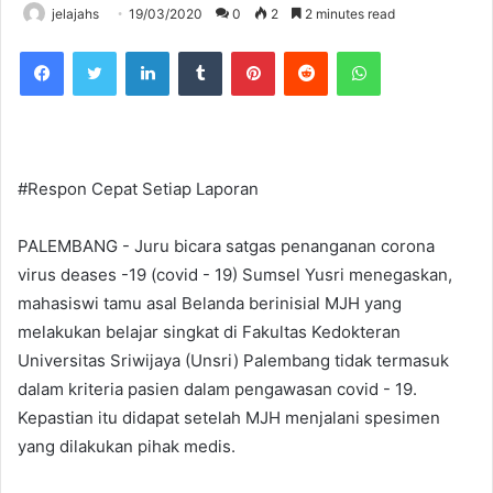
jelajahs
19/03/2020
0
2
2 minutes read
Facebook
Twitter
LinkedIn
Tumblr
Pinterest
Reddit
WhatsApp
#Respon Cepat Setiap Laporan
PALEMBANG - Juru bicara satgas penanganan corona
virus deases -19 (covid - 19) Sumsel Yusri menegaskan,
mahasiswi tamu asal Belanda berinisial MJH yang
melakukan belajar singkat di Fakultas Kedokteran
Universitas Sriwijaya (Unsri) Palembang tidak termasuk
dalam kriteria pasien dalam pengawasan covid - 19.
Kepastian itu didapat setelah MJH menjalani spesimen
yang dilakukan pihak medis.