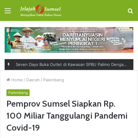
Menu
S
fo
Seven Days Buka Outlet di Kawasan SPBU Palimo Dengan Konsep One Stop Hangout Destination
Home
/
Daerah
/
Palembang
Palembang
Pemprov Sumsel Siapkan Rp.
100 Miliar Tanggulangi Pandemi
Covid-19