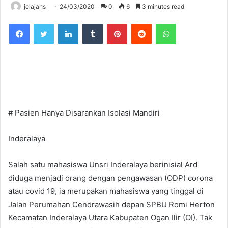
jelajahs
24/03/2020
0
6
3 minutes read
Facebook
Twitter
LinkedIn
Tumblr
Pinterest
Reddit
WhatsApp
# Pasien Hanya Disarankan Isolasi Mandiri
Inderalaya
Salah satu mahasiswa Unsri Inderalaya berinisial Ard
diduga menjadi orang dengan pengawasan (ODP) corona
atau covid 19, ia merupakan mahasiswa yang tinggal di
Jalan Perumahan Cendrawasih depan SPBU Romi Herton
Kecamatan Inderalaya Utara Kabupaten Ogan Ilir (OI). Tak