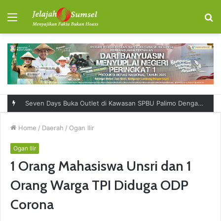
Menu
S
fo
RSUD Talang Ubi Permudah Masyarakat Sampaikan Keluhan Lewat Kanal Pengaduan Resmi
Home
/
Daerah
/
Ogan Ilir
Ogan Ilir
1 Orang Mahasiswa Unsri dan 1
Orang Warga TPI Diduga ODP
Corona