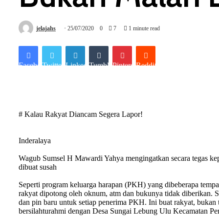
jelajahs
25/07/2020
0
7
1 minute read
Facebook
Twitter
LinkedIn
Tumblr
Pinterest
Reddit
# Kalau Rakyat Diancam Segera Lapor!
Inderalaya
Wagub Sumsel H Mawardi Yahya mengingatkan secara tegas kepa
dibuat susah
Seperti program keluarga harapan (PKH) yang dibeberapa tempat
rakyat dipotong oleh oknum, atm dan bukunya tidak diberikan. 
dan pin baru untuk setiap penerima PKH. Ini buat rakyat, bukan 
bersilahturahmi dengan Desa Sungai Lebung Ulu Kecamatan Pemu