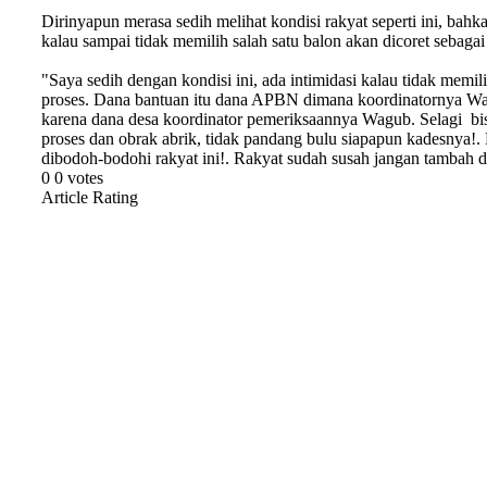
Dirinyapun merasa sedih melihat kondisi rakyat seperti ini, b
kalau sampai tidak memilih salah satu balon akan dicoret sebaga
"Saya sedih dengan kondisi ini, ada intimidasi kalau tidak memil
proses. Dana bantuan itu dana APBN dimana koordinatornya Wagub
karena dana desa koordinator pemeriksaannya Wagub. Selagi bis
proses dan obrak abrik, tidak pandang bulu siapapun kadesnya!
dibodoh-bodohi rakyat ini!. Rakyat sudah susah jangan tambah di
0
0
votes
Article Rating