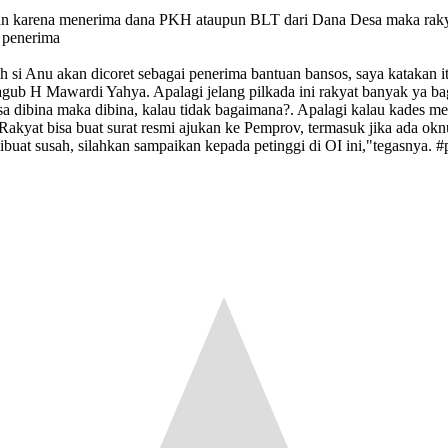
ahkan karena menerima dana PKH ataupun BLT dari Dana Desa maka raky
i penerima
ih si Anu akan dicoret sebagai penerima bantuan bansos, saya katakan i
 H Mawardi Yahya. Apalagi jelang pilkada ini rakyat banyak ya bagai
a dibina maka dibina, kalau tidak bagaimana?. Apalagi kalau kades me
. Rakyat bisa buat surat resmi ajukan ke Pemprov, termasuk jika ada 
buat susah, silahkan sampaikan kepada petinggi di OI ini,"tegasnya. #