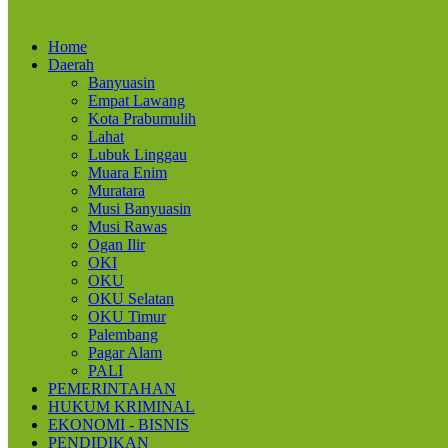
Home
Daerah
Banyuasin
Empat Lawang
Kota Prabumulih
Lahat
Lubuk Linggau
Muara Enim
Muratara
Musi Banyuasin
Musi Rawas
Ogan Ilir
OKI
OKU
OKU Selatan
OKU Timur
Palembang
Pagar Alam
PALI
PEMERINTAHAN
HUKUM KRIMINAL
EKONOMI - BISNIS
PENDIDIKAN