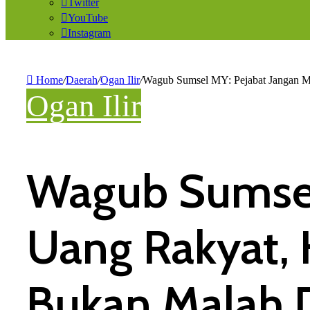
Twitter
YouTube
Instagram
Home
/
Daerah
/
Ogan Ilir
/
Wagub Sumsel MY: Pejabat Jangan M
Ogan Ilir
Wagub Sumsel
Uang Rakyat, 
Bukan Malah D