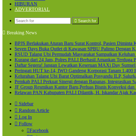
HIBURAN
ADVERTORIAL
Search for
Breaking News
BPJS Berlakukan Aturan Baru Surat Kontrol, Pasien Diminta K
Seven Days Buka Outlet di Kawasan SPBU Palimo Dengan Ko
RSUD Talang Ubi Permudah Masyarakat Sampaikan Keluhan 
Kurang dari 24 Jam, Polres PALI Berhasil Amankan Terduga P
Daftar Segera! Jangan Lewatkan Keseruan MAXi Day Sumsel
Peringati HUT ke-14, IWO Gandeng Korporasi Tanam 1.400
Kelurahan Talang Ubi Barat Optimalkan Posyandu ILP, Salur
Pemkab PALI Perkuat Sinergi dengan Bapanas, Integrasikan Sa
JF Group Resmikan Kantor Baru,Perluas Bisnis Konveksi dan
Relawan PAN Kabupaten PALI Dilantik, H. Iskandar Ajak Kad
Sidebar
Random Article
Log In
Follow
Facebook