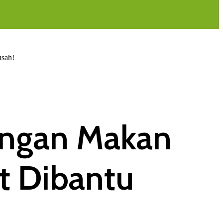
usah!
angan Makan
t Dibantu