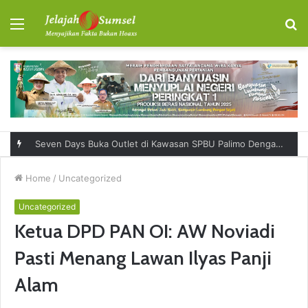
Menu
S
fo
Seven Days Buka Outlet di Kawasan SPBU Palimo Dengan Konsep One Stop Hangout Destination
Home
/
Uncategorized
Uncategorized
Ketua DPD PAN OI: AW Noviadi
Pasti Menang Lawan Ilyas Panji
Alam