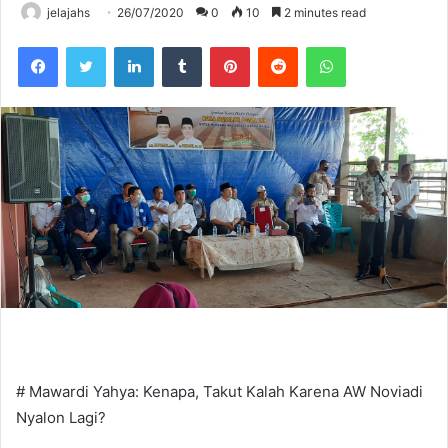
jelajahs
26/07/2020
0
10
2 minutes read
Facebook
Twitter
LinkedIn
Tumblr
Pinterest
Reddit
WhatsApp
# Mawardi Yahya: Kenapa, Takut Kalah Karena AW Noviadi
Nyalon Lagi?