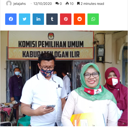
jelajahs
12/10/2020
0
10
2 minutes read
Facebook
Twitter
LinkedIn
Tumblr
Pinterest
Reddit
WhatsApp