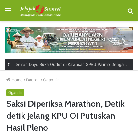
Menu
S
fo
Seven Days Buka Outlet di Kawasan SPBU Palimo Dengan Konsep One Stop Hangout Destination
Home
/
Daerah
/
Ogan Ilir
Ogan Ilir
Saksi Diperiksa Marathon, Detik-
detik Jelang KPU OI Putuskan
Hasil Pleno