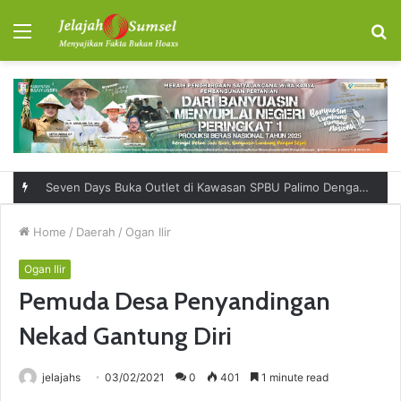
Menu
S
fo
Seven Days Buka Outlet di Kawasan SPBU Palimo Dengan Konsep One Stop Hangout Destination
Home
/
Daerah
/
Ogan Ilir
Ogan Ilir
Pemuda Desa Penyandingan
Nekad Gantung Diri
jelajahs
03/02/2021
0
401
1 minute read