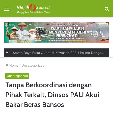
Menu
S
fo
Seven Days Buka Outlet di Kawasan SPBU Palimo Dengan Konsep One Stop Hangout Destination
Home
/
Uncategorized
Uncategorized
Tanpa Berkoordinasi dengan
Pihak Terkait, Dinsos PALI Akui
Bakar Beras Bansos