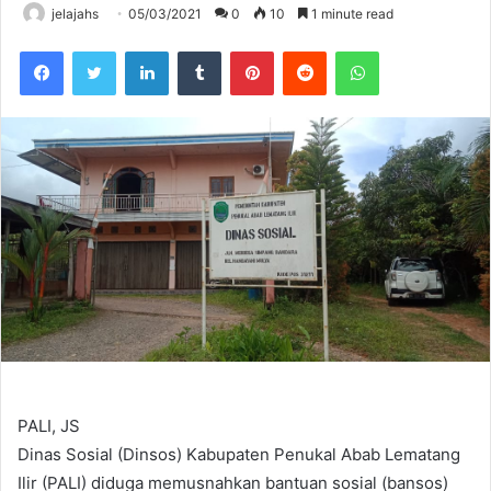
jelajahs
05/03/2021
0
10
1 minute read
Facebook
Twitter
LinkedIn
Tumblr
Pinterest
Reddit
WhatsApp
PALI, JS
Dinas Sosial (Dinsos) Kabupaten Penukal Abab Lematang
Ilir (PALI) diduga memusnahkan bantuan sosial (bansos)