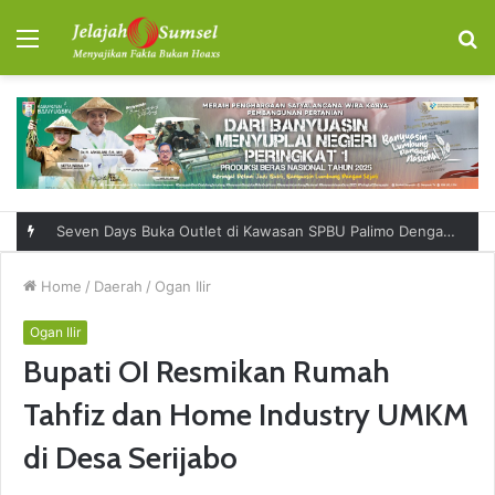
Menu
S
fo
Seven Days Buka Outlet di Kawasan SPBU Palimo Dengan Konsep One Stop Hangout Destination
Home
/
Daerah
/
Ogan Ilir
Ogan Ilir
Bupati OI Resmikan Rumah
Tahfiz dan Home Industry UMKM
di Desa Serijabo