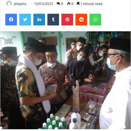
jelajahs
12/03/2021
0
6
1 minute read
Facebook
Twitter
LinkedIn
Tumblr
Pinterest
Reddit
WhatsApp