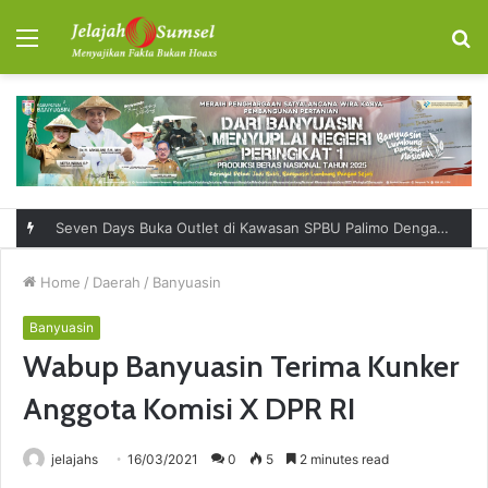
Menu
S
fo
Seven Days Buka Outlet di Kawasan SPBU Palimo Dengan Konsep One Stop Hangout Destination
Home
/
Daerah
/
Banyuasin
Banyuasin
Wabup Banyuasin Terima Kunker
Anggota Komisi X DPR RI
jelajahs
16/03/2021
0
5
2 minutes read