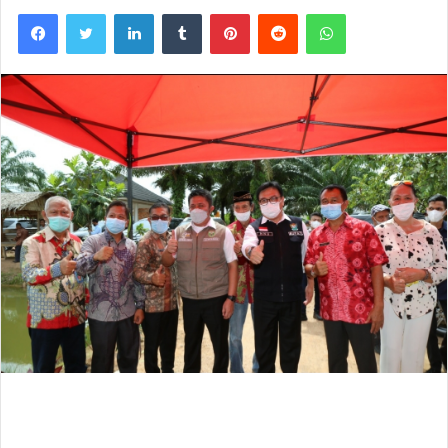
Facebook
Twitter
LinkedIn
Tumblr
Pinterest
Reddit
WhatsApp