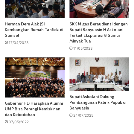
Herman Deru Ajak JSI
SKK Migas Beraudiensi dengan
Kembangkan Rumah Tahfidz di
Bupati Banyuasin H Askolani
Sumsel
Terkait Eksplorasi 8 Sumur
Minyak Tua
17/04/2023
11/05/2023
Bupati Askolani Dukung
Pembangunan Pabrik Pupuk di
Gubernur HD Harapkan Alumni
Banyuasin
UMP Bisa Perangi Kemiskinan
dan Kebodohan
24/07/2025
07/05/2022