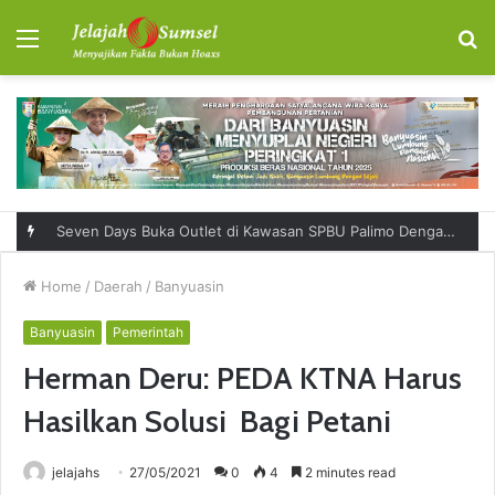
Menu
S
fo
Seven Days Buka Outlet di Kawasan SPBU Palimo Dengan Konsep One Stop Hangout Destination
Home
/
Daerah
/
Banyuasin
Banyuasin
Pemerintah
Herman Deru: PEDA KTNA Harus
Hasilkan Solusi Bagi Petani
jelajahs
27/05/2021
0
4
2 minutes read