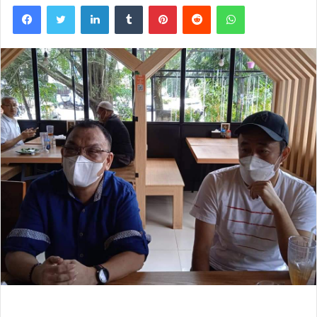
Facebook
Twitter
LinkedIn
Tumblr
Pinterest
Reddit
WhatsApp