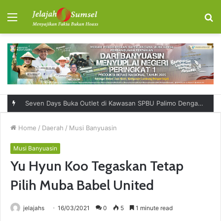
Menu
S
fo
Seven Days Buka Outlet di Kawasan SPBU Palimo Dengan Konsep One Stop Hangout Destination
Home
/
Daerah
/
Musi Banyuasin
Musi Banyuasin
Yu Hyun Koo Tegaskan Tetap
Pilih Muba Babel United
jelajahs
16/03/2021
0
5
1 minute read