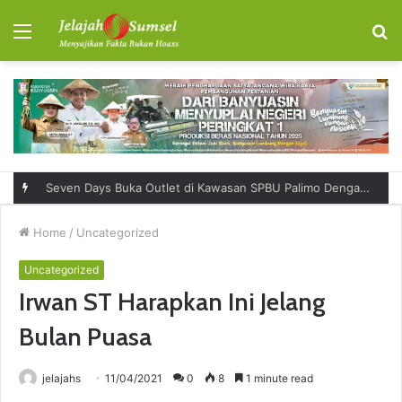
Menu
S
fo
Seven Days Buka Outlet di Kawasan SPBU Palimo Dengan Konsep One Stop Hangout Destination
Home
/
Uncategorized
Uncategorized
Irwan ST Harapkan Ini Jelang
Bulan Puasa
jelajahs
11/04/2021
0
8
1 minute read