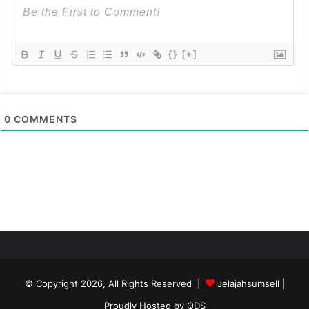
{}
[+]
0
COMMENTS
© Copyright 2026, All Rights Reserved |
Jelajahsumsell
|
Proudly Hosted by
QDS