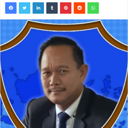
Facebook
Twitter
LinkedIn
Tumblr
Pinterest
Reddit
WhatsApp