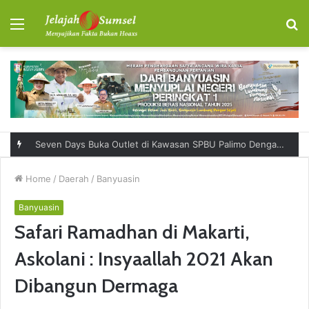
Menu
S
fo
Seven Days Buka Outlet di Kawasan SPBU Palimo Dengan Konsep One Stop Hangout Destination
Home
/
Daerah
/
Banyuasin
Banyuasin
Safari Ramadhan di Makarti,
Askolani : Insyaallah 2021 Akan
Dibangun Dermaga