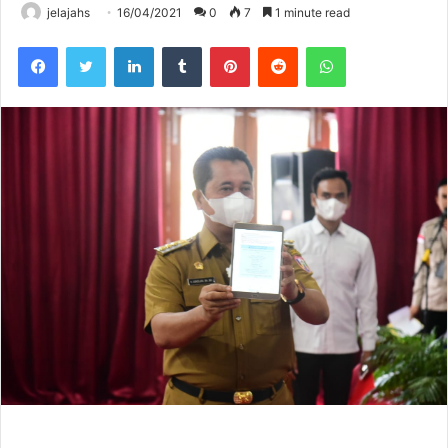
jelajahs
16/04/2021
0
7
1 minute read
Facebook
Twitter
LinkedIn
Tumblr
Pinterest
Reddit
WhatsApp