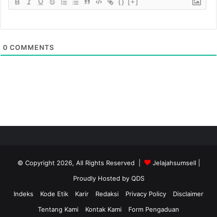
{}
[+]
0
COMMENTS
© Copyright 2026, All Rights Reserved |
Jelajahsumsell
|
Proudly Hosted by
QDS
Indeks
Kode Etik
Karir
Redaksi
Privacy Policy
Disclaimer
Tentang Kami
Kontak Kami
Form Pengaduan