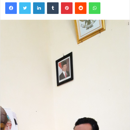
Facebook
Twitter
LinkedIn
Tumblr
Pinterest
Reddit
WhatsApp