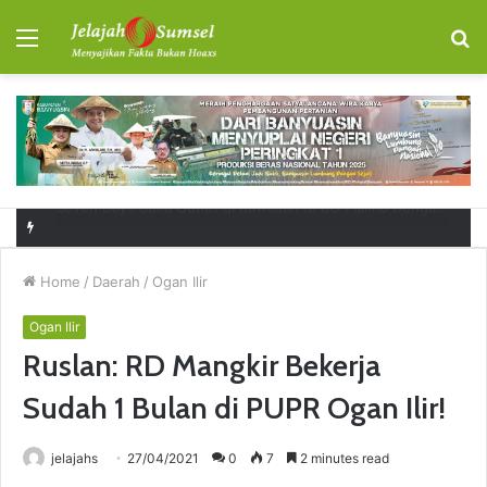
Menu
S
fo
RSUD Talang Ubi Permudah Masyarakat Sampaikan Keluhan Lewat Kanal Pengaduan Resmi
Home
/
Daerah
/
Ogan Ilir
Ogan Ilir
Ruslan: RD Mangkir Bekerja
Sudah 1 Bulan di PUPR Ogan Ilir!
jelajahs
27/04/2021
0
7
2 minutes read