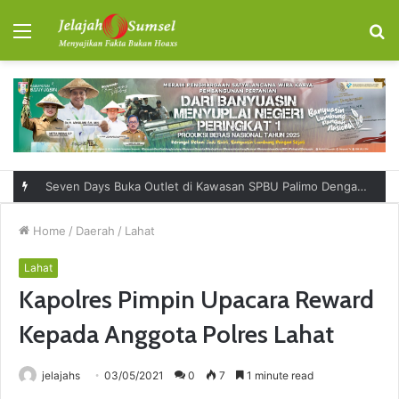
Menu
S
fo
Seven Days Buka Outlet di Kawasan SPBU Palimo Dengan Konsep One Stop Hangout Destination
Home
/
Daerah
/
Lahat
Lahat
Kapolres Pimpin Upacara Reward
Kepada Anggota Polres Lahat
jelajahs
03/05/2021
0
7
1 minute read