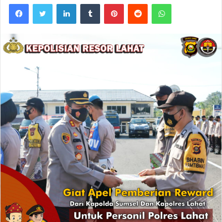
Facebook
Twitter
LinkedIn
Tumblr
Pinterest
Reddit
WhatsApp